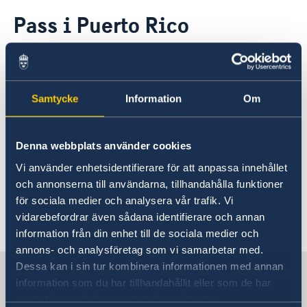
Rösta i Puerto Rico
Pass i Puerto Rico
Hjälp till svenskar i Puerto Rico
Rösta i Puerto Rico
I USA kan du ansöka om/förnya pass
Pass i Puerto Rico
Reseinformation
och/eller nationellt ID-kort vid Sveriges
Samtycke
Information
Om
ambassad i Washington DC eller på
Ambassadens reseinformation
Sveriges generalkonsulat i New York
Aktuella händelser
och San Francisco. Läs noggrant
Denna webbplats använder cookies
igenom anvisningarna via nedan länk
Vi använder enhetsidentifierare för att anpassa innehållet
och boka sedan en tid.
och annonserna till användarna, tillhandahålla funktioner
för sociala medier och analysera vår trafik. Vi
vidarebefordrar även sådana identifierare och annan
Ansöka om/förnya pass och id-kort i USA
information från din enhet till de sociala medier och
annons- och analysföretag som vi samarbetar med.
Dessa kan i sin tur kombinera informationen med annan
Sverige i Puerto Rico
information som du har tillhandahållit eller som de har
samlat in när du har använt deras tjänster.