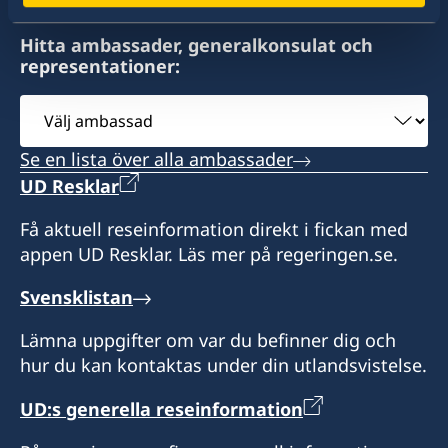
USA
Hitta ambassader, generalkonsulat och
Distrikt: Puerto Rico och U.S. Virgin Islands
representationer:
Öppettider: måndag-fredag kl 08.00-17.00.
Välj
ambassad
Se en lista över alla ambassader
UD Resklar
Få aktuell reseinformation direkt i fickan med
appen UD Resklar. Läs mer på regeringen.se.
Svensklistan
Lämna uppgifter om var du befinner dig och
hur du kan kontaktas under din utlandsvistelse.
UD:s generella reseinformation