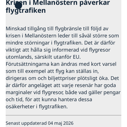
Krisen i Mellanöstern påverkar
Hjälp till svenskar i Puerto Rico
flygtrafiken
Rösta i Puerto Rico
Reseinformation
Pass i Puerto Rico
Ambassadens reseinformation
Minskad tillgång till flygbränsle till följd av
Aktuella händelser
krisen i Mellanöstern leder till såväl större som
mindre störningar i flygtrafiken. Det är därför
viktigt att hålla sig informerad vid flygresor
utomlands, särskilt utanför EU.
Förutsättningarna kan ändras med kort varsel
som till exempel att flyg kan ställas in,
dirigeras om och biljettpriser plötsligt öka. Det
är därför angeläget att varje resenär har goda
marginaler vid flygresor, både vad gäller pengar
och tid, för att kunna hantera dessa
osäkerheter i flygtrafiken.
Senast uppdaterad 04 maj 2026