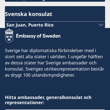
Svenska konsulat
San Juan, Puerto Rico
Tel:
+1 (787) 289-9250
Sverige har diplomatiska förbindelser med i
E-post:
stort sett alla stater i världen. I ungefär hälften
av dessa stater har Sverige ambassader och
sanjuan@consulateofsweden.org
konsulat. Sveriges utrikesrepresentation består
166 Ave. de la Constitución
av drygt 100 utlandsmyndigheter.
San Juan, PR 00901
USA
Hitta ambassader, generalkonsulat och
Distrikt: Puerto Rico och U.S. Virgin Islands
representationer:
Öppettider: måndag-fredag kl 08.00-17.00.