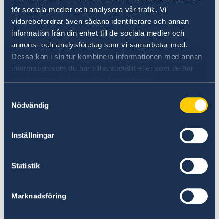
för sociala medier och analysera vår trafik. Vi
vidarebefordrar även sådana identifierare och annan
information från din enhet till de sociala medier och
annons- och analysföretag som vi samarbetar med.
Dessa kan i sin tur kombinera informationen med annan
information som du har tillhandahållit eller som de har
samlat in när du har använt deras tjänster.
Samtyckesval
UD:s reseinformation direkt i fickan
Nödvändig
I appen UD Resklar finns råd och
Inställningar
reseinformation om världens länder från
Sveriges ambassader.
Statistik
Om UD Resklar på regeringen.se
Marknadsföring