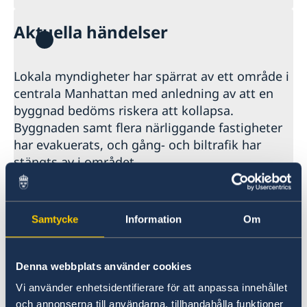
Aktuella händelser
Lokala myndigheter har spärrat av ett område i
centrala Manhattan med anledning av att en
byggnad bedöms riskera att kollapsa.
Byggnaden samt flera närliggande fastigheter
har evakuerats, och gång- och biltrafik har
stängts av i området.
Svenska resenärer uppmanas att följa lokala
myndigheters anvisningar och undvika det
Samtycke
Information
Om
berörda området
Ambassadens reseinformation
Denna webbplats använder cookies
Vi använder enhetsidentifierare för att anpassa innehållet
Senast uppdaterad 31 juli 2026, 08.39
och annonserna till användarna, tillhandahålla funktioner