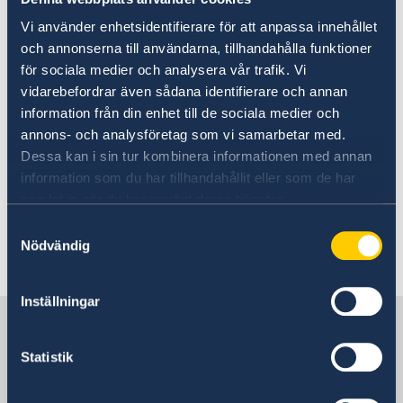
Förlust av pass eller bankkort
Lokala lagar och sedvänjor
För mer information, vänligen kontakta
Ambassadens komersiella tjänster
Överföring av pengar
Vi använder enhetsidentifierare för att anpassa innehållet
Kriminalitet och personlig säkerhet
Svenska företag i utlandet
peruanska konsulatet i Sverige.
Trafiksäkerhet och resor i landet
och annonserna till användarna, tillhandahålla funktioner
Anmäla handelshinder
Terrorism
för sociala medier och analysera vår trafik. Vi
Turistattraktioner
vidarebefordrar även sådana identifierare och annan
Resa med husdjur
information från din enhet till de sociala medier och
annons- och analysföretag som vi samarbetar med.
Här finns grundläggande information som
Dessa kan i sin tur kombinera informationen med annan
gäller för alla länder. I vissa länder gäller
information som du har tillhandahållit eller som de har
dessutom ytterligare villkor. Kontakta ansvarig
samlat in när du har använt deras tjänster.
ambassad för mer information.
Samtyckesval
Nödvändig
Läs mer
Inställningar
Sverige i Peru
Statistik
Sveriges ambassad