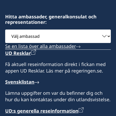
Telefon: +51 914164168
Telefontid: måndag - fredag kl. 09:00 - 12:00
Adress: El Huerto de Huayllapampa K2, San
Jerónimo, Cusco, Perú
Hitta ambassader, generalkonsulat och
Besök: efter tidsbokning (boka tid per telefon
representationer:
eller email)
Välj
ambassad
Adress: Av. Mariscal La Mar 750, Of. 601,
Se en lista över alla ambassader
Miraflores, Lima 15074, Perú
UD Resklar
Konsulatet är stängt på Perus nationella
Få aktuell reseinformation direkt i fickan med
helgdagar.
appen UD Resklar. Läs mer på regeringen.se.
Svensklistan
Lämna uppgifter om var du befinner dig och
hur du kan kontaktas under din utlandsvistelse.
UD:s generella reseinformation