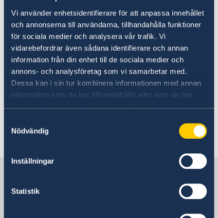
Förlust av pass eller bankkort
Lokala lagar och sedvänjor
Ambassadens komersiella tjänster
eventuella visumkrav. Mer information finner
Överföring av pengar
Vi använder enhetsidentifierare för att anpassa innehållet
Kriminalitet och personlig säkerhet
Svenska företag i utlandet
du under
och annonserna till användarna, tillhandahålla funktioner
Trafiksäkerhet och resor i landet
Anmäla handelshinder
in- och utresebestämmelser i Ambassadens
för sociala medier och analysera vår trafik. Vi
Terrorism
reseinformation
Turistattraktioner
vidarebefordrar även sådana identifierare och annan
.
information från din enhet till de sociala medier och
annons- och analysföretag som vi samarbetar med.
Dessa kan i sin tur kombinera informationen med annan
Kontrollera de aktuella in- och
information som du har tillhandahållit eller som de har
utresebestämmelserna, inklusive vilka
samlat in när du har använt deras tjänster.
handlingar som krävs, med
Samtyckesval
Perus migrationsmyndighet
och
Nödvändig
Perus ambassad i Stockholm.
Inställningar
Sverige i Peru
Statistik
Sveriges ambassad