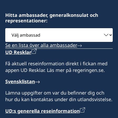
Telefon: +51 914164168
Telefontid: måndag - fredag kl. 09:00 - 12:00
Adress: El Huerto de Huayllapampa K2, San
Jerónimo, Cusco, Perú
Hitta ambassader, generalkonsulat och
Besök: efter tidsbokning (boka tid per telefon
representationer:
eller email)
Välj
ambassad
Adress: Av. Mariscal La Mar 750, Of. 601,
Se en lista över alla ambassader
Miraflores, Lima 15074, Perú
UD Resklar
Konsulatet är stängt på Perus nationella
Få aktuell reseinformation direkt i fickan med
helgdagar.
appen UD Resklar. Läs mer på regeringen.se.
Svensklistan
Lämna uppgifter om var du befinner dig och
hur du kan kontaktas under din utlandsvistelse.
UD:s generella reseinformation