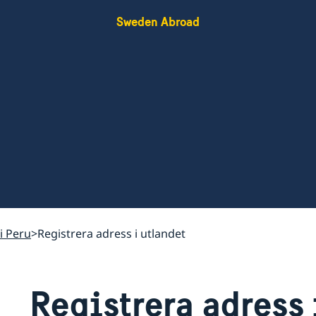
Sweden Abroad
 i Peru
Registrera adress i utlandet
Registrera adress 