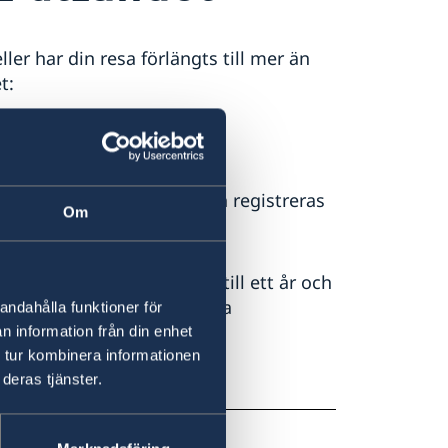
ller har din resa förlängts till mer än
t:
t du flyttar utomlands och registreras
Om
itt svenska personnummer.
borta från Sverige i upp till ett år och
rta längre måste du meddela
andahålla funktioner för
n information från din enhet
 tur kombinera informationen
 Migrationsverket
deras tjänster.