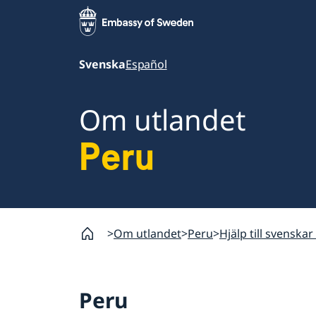
Svenska
Español
Om utlandet
Peru
Om utlandet
Peru
Hjälp till svenskar
Peru