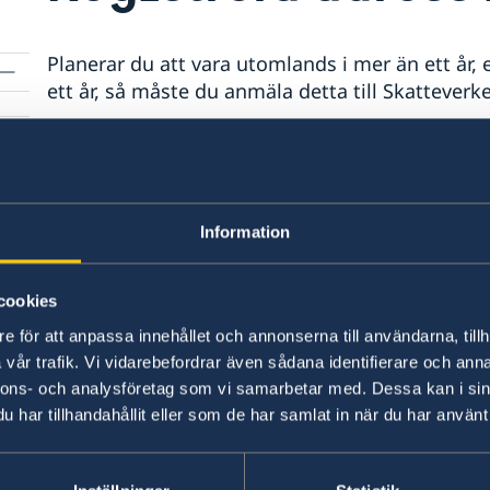
Planerar du att vara utomlands i mer än ett år, e
ett år, så måste du anmäla detta till Skatteverke
Flytta från Sverige | Skatteverket
Att vara folkbokförd | Skatteverket
Ditt svenska medborgarskap påverkas inte av at
Information
som utflyttad från Sverige. Du behåller även d
rn
cookies
p
Har du permanent uppehållstillstånd kan du vara 
behålla ditt uppehållstillstånd. Ska du vara bo
e för att anpassa innehållet och annonserna till användarna, tillh
Migrationsverket:
vår trafik. Vi vidarebefordrar även sådana identifierare och anna
nnons- och analysföretag som vi samarbetar med. Dessa kan i sin
Resa från Sverige med uppehållstillstånd -
har tillhandahållit eller som de har samlat in när du har använt 