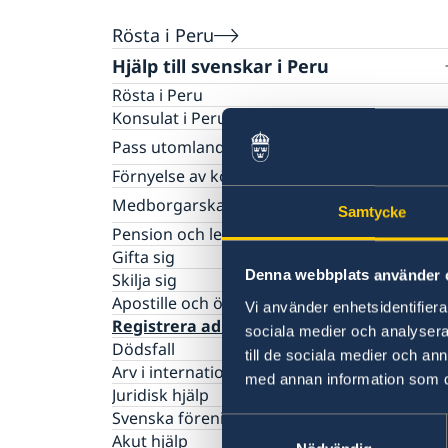
Rösta i Peru
Hjälp till svenskar i Peru
Rösta i Peru
Konsulat i Peru
Pass utomlands
Samordningsnummer
Förnyelse av körkort
Provisoriskt pass
Medborgarskap
Samtycke
Registrering och anmälan om namn
Pension och levnadsintyg
Anmälan om svenskt medborgarskap för ba
Gifta sig
Denna webbplats använder 
Förlora eller behålla svenskt medborgarska
Skilja sig
Apostille och översättningar
Vi använder enhetsidentifierar
Registrera adress i utlandet
sociala medier och analysera 
Dödsfall
till de sociala medier och a
Arv i internationella situationer
med annan information som du 
Juridisk hjälp
Svenska föreningen
Samtyckesval
Akut hjälp