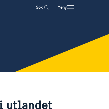
Sök
Meny
i utlandet