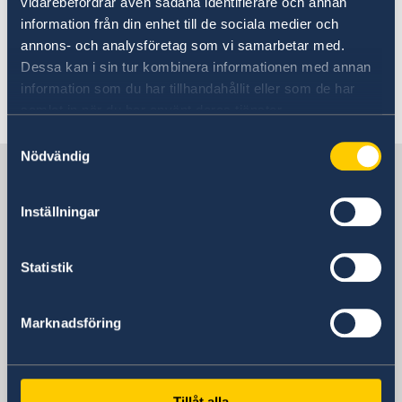
vidarebefordrar även sådana identifierare och annan
frekvent för attentat. I vissa fall sker även
information från din enhet till de sociala medier och
riktade attentat mot utländska organisationer
annons- och analysföretag som vi samarbetar med.
och dess representanter.
Dessa kan i sin tur kombinera informationen med annan
information som du har tillhandahållit eller som de har
Senast uppdaterad 22 aug. 2025, 11.59
samlat in när du har använt deras tjänster.
Samtyckesval
Nödvändig
Sverige i Pakistan
Inställningar
Sveriges ambassad
Statistik
Pakistan, Islamabad
Marknadsföring
Svenska konsulat
Lahore
Tillåt alla