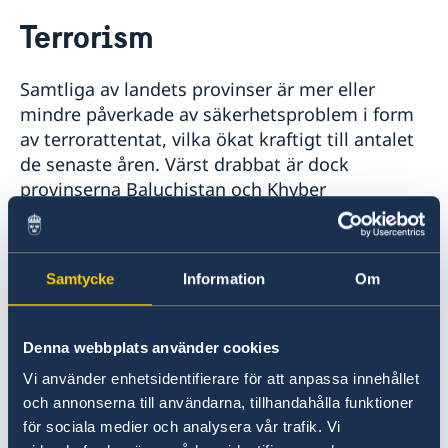
Rösta i Pakistan
Terrorism
Hjälp till svenskar i Pakistan
Rösta i Pakistan
Reseinformation
Samtliga av landets provinser är mer eller
Pass i Pakistan
Ambassadens reseinformation
mindre påverkade av säkerhetsproblem i form
Samordningsnummer
Aktuella händelser
av terrorattentat, vilka ökat kraftigt till antalet
Allmänna säkerhetsläget
de senaste åren. Värst drabbat är dock
Terrorism
provinserna Baluchistan och Khyber
Trafiksäkerhet
Pakthunkwha.
Hälso- och sjukvård
Ett stort antal terrorgrupperingar med olika
Naturförhållanden och katastrofer
inriktningar och målsättningar är verksamma i
In- och utresebestämmelser
Samtycke
Information
Om
landet, men de verkar inom geografiskt
Lokala lagar och sedvänjor
Kriminalitet och personlig säkerhet
avgränsade områden och riktar in sig mot
Övriga upplysningar
specifika mål. Generellt har terrorhandlingarna
Denna webbplats använder cookies
i första hand varit riktat mot pakistanska
Vi använder enhetsidentifierare för att anpassa innehållet
myndigheter, särskilt militären, men även
och annonserna till användarna, tillhandahålla funktioner
religiösa minoritetsgrupper och företrädare för
för sociala medier och analysera vår trafik. Vi
det statliga sekulära rättssystemet utsätts