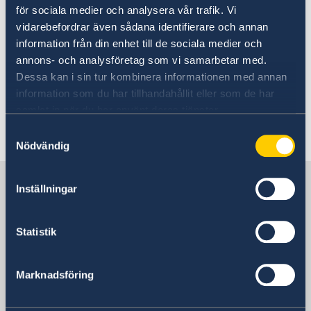
undvika klädsel som kan uppfattas som
för sociala medier och analysera vår trafik. Vi
utmanande.
vidarebefordrar även sådana identifierare och annan
Det är förbjudet att medföra alkohol till
information från din enhet till de sociala medier och
Pakistan och narkotikabrott bestraffas mycket
annons- och analysföretag som vi samarbetar med.
hårt. Homosexualitet är i Pakistan förbjudet
Dessa kan i sin tur kombinera informationen med annan
och straffbelagt med fängelse
information som du har tillhandahållit eller som de har
samlat in när du har använt deras tjänster.
Senast uppdaterad 22 aug. 2025, 12.20
Samtyckesval
Nödvändig
Sverige i Pakistan
Inställningar
Sveriges ambassad
Statistik
Marknadsföring
Pakistan, Islamabad