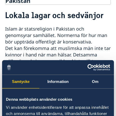
Pakistan
Rösta i Pakistan
Lokala lagar och sedvänjor
Hjälp till svenskar i Pakistan
Rösta i Pakistan
Reseinformation
Islam är statsreligion i Pakistan och
Pass i Pakistan
Ambassadens reseinformation
genomsyrar samhället. Normerna för hur man
Samordningsnummer
Aktuella händelser
bör uppträda offentligt är konservativa.
Allmänna säkerhetsläget
Det kan förekomma att muslimska män inte tar
Terrorism
kvinnor i hand när man hälsar. Detsamma
Trafiksäkerhet
gäller även kvinnor som ibland inte vill ta
Hälso- och sjukvård
främmande män i hand.
Naturförhållanden och katastrofer
Om man vill hälsa utan handskakning är det
In- och utresebestämmelser
enklast att lägga höger hand över hjärtat.
Lokala lagar och sedvänjor
Samtycke
Information
Om
Kriminalitet och personlig säkerhet
Dessutom underordnar sig yngre de äldre och
Övriga upplysningar
man har stor respekt för överordnade
positioner.
Denna webbplats använder cookies
Utländska besökare bör tänka på att respektera
Vi använder enhetsidentifierare för att anpassa innehållet
lokala seder och bruk och att till exempel
och annonserna till användarna, tillhandahålla funktioner