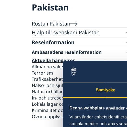
Pakistan
Rösta i Pakistan
Hjälp till svenskar i Pakistan
Rösta i Pakistan
Reseinformation
Pass i Pakistan
Ambassadens reseinformation
Samordningsnummer
Aktuella händelser
Allmänna säkerhetsläget
Terrorism
Trafiksäkerhet
Hälso- och sjukvård
Samtycke
Naturförhållanden och katastrofer
In- och utresebestämmelser
Lokala lagar och sedvänjor
Denna webbplats använder 
Kriminalitet och personlig säkerhet
Övriga upplysningar
Vi använder enhetsidentifierar
sociala medier och analysera 