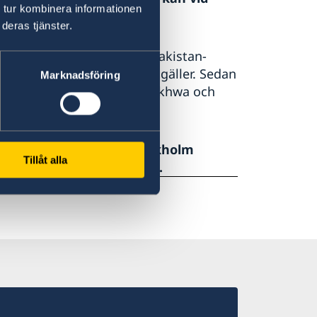
 tur kombinera informationen
deras tjänster.
dan från alla resor till Pakistan-
änsen till Indien fortsatt gäller. Sedan
Marknadsföring
l provinserna Khyber-Pakhtunkhwa och
stid kan UD-jouren i Stockholm
Tillåt alla
mmer +46 (0)8 405 50 05).