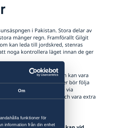
r
säspngen i Pakistan. Stora delar av
ora mänger regn. Framförallt Gilgit
om kan leda till jordskred, stenras
tt noga kontrollera läget innan de ger
 regioner, och vissa områden kan vara
oligheter. Svenska resenärer bör följa
 och hålla sig uppdaterade via
Om
tt ha en flexibel resplan och vara extra
andahålla funktioner för
vensklistan
, ladda ned
n information från din enhet
för Pakistan. Ambassaden kan vid