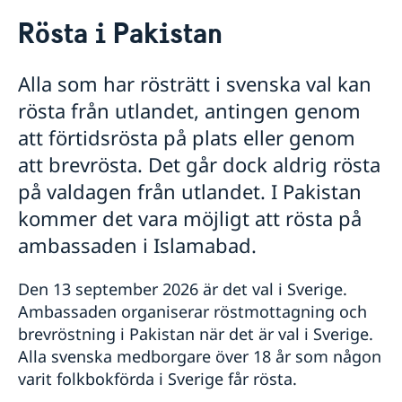
Rösta i Pakistan
Rösta i Pakistan
Hjälp till svenskar i Pakistan
Rösta i Pakistan
Alla som har rösträtt i svenska val kan
Pass i Pakistan
rösta från utlandet, antingen genom
Samordningsnummer
Reseinformation
att förtidsrösta på plats eller genom
Ambassadens reseinformation
att brevrösta. Det går dock aldrig rösta
Aktuella händelser
på valdagen från utlandet. I Pakistan
Allmänna säkerhetsläget
kommer det vara möjligt att rösta på
Terrorism
Trafiksäkerhet
ambassaden i Islamabad.
Hälso- och sjukvård
Naturförhållanden och katastrofer
Den 13 september 2026 är det val i Sverige.
In- och utresebestämmelser
Ambassaden organiserar röstmottagning och
Lokala lagar och sedvänjor
brevröstning i Pakistan när det är val i Sverige.
Kriminalitet och personlig säkerhet
Övriga upplysningar
Alla svenska medborgare över 18 år som någon
varit folkbokförda i Sverige får rösta.