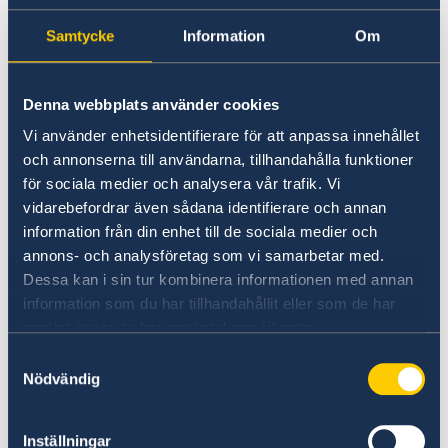
Söndag 30 augusti 12.00-16.00
Samtycke
Information
Om
(sista tillfället)
Du behöver ha med dig en giltig ID-handling för
Denna webbplats använder cookies
att få komma in på ambassaden.
Vi använder enhetsidentifierare för att anpassa innehållet
och annonserna till användarna, tillhandahålla funktioner
Brevrösta från Pakistan
för sociala medier och analysera vår trafik. Vi
vidarebefordrar även sådana identifierare och annan
Alla som befinner sig utomlands kan brevrösta.
information från din enhet till de sociala medier och
Du kan få material för brevröstning på
annons- och analysföretag som vi samarbetar med.
ambassaden i Islamabad.
Dessa kan i sin tur kombinera informationen med annan
information som du har tillhandahållit eller som de har
samlat in när du har använt deras tjänster.
Om du vill brevrösta från utlandet får du skicka
brevrösten tidigast 30 juli 2026.
Samtyckesval
Nödvändig
Läs mer om brevröstning på valmyndighetens
hemsida
Inställningar