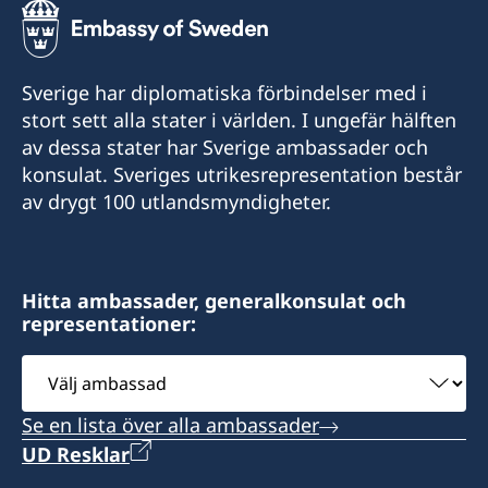
Tel/WhatsApp:
+92 42 3576 39 72
021-300-0569458
Tel:
Sverige har diplomatiska förbindelser med i
Email:
stort sett alla stater i världen. I ungefär hälften
+92 42 3575 34 04-6
av dessa stater har Sverige ambassader och
swedishconsulate.khi@gmail.com
E-post:
konsulat. Sveriges utrikesrepresentation består
Visiting Address:
av drygt 100 utlandsmyndigheter.
swedishconsulatelahore@gmail.com
Town House No. D-62/1-A Block-4
K.D.A. Scheme No.5
Fax:
Clifton, Karachi
Hitta ambassader, generalkonsulat och
+92 42 3575 23 38
representationer:
By Appointment only.
Sveriges honorärkonsulat i Lahore
Välj
Monday to Thursday: 9:30 AM – 12:30 PM
5 FCC, Syed Maratab Ali Road, Gulberg,
ambassad
Friday: 9:30 AM – 11:00 AM
Lahore-54660,
Se en lista över alla ambassader
Pakistan
UD Resklar