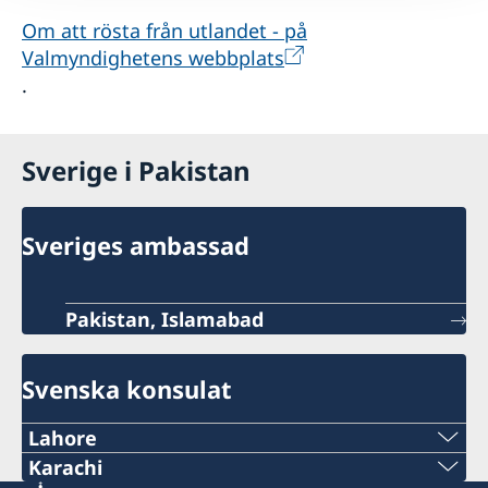
Om att rösta från utlandet - på
Valmyndighetens webbplats
.
Sverige i Pakistan
Sveriges ambassad
Pakistan, Islamabad
Svenska konsulat
Lahore
Tel:
Karachi