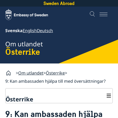
Sweden Abroad
Svenska
English
Deutsch
Om utlandet
Österrike
Om utlandet
Österrike
9: Kan ambassaden hjälpa till med översättningar?
Österrike
Rösta i Österrike
9: Kan ambassaden hjälpa
Hjälp till svenskar i Österrike