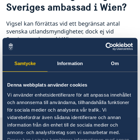
Sveriges ambassad i Wien?
Rösta i Österrike
Reseinformation
Anmälan till röstlängden inför riksdagsvalet 2026
Ambassadens reseinformation
Pass och nationellt ID-kort
Vigsel kan förrättas vid ett begränsat antal
Aktuella händelser
Om Österrike
Boka tid för pass och nationellt ID-kort
Behålla svenskt medborgarskap
svenska utlandsmyndigheter, dock ej vid
Allmänna säkerhetsläget
Inför resa
Pass och nationellt ID-kort för vuxen
Äktenskapscertifikat
Sveriges ambassad i Wien.
Terrorism
Nödsituation
Pass och nationellt ID-kort för minderårig
Anmäla nyfödd - Samordningsnummer
Naturförhållanden och katastrofer
Om olyckan är framme
Provisoriskt pass
Levnadsintyg
In- och utresebestämmelser
På regeringens hemsida kan du hitta mer info:
Allmän information om pass
Körkort
Hälso- och sjukvård
Samtycke
Information
Om
Gifta dig utomlands - Regeringen.se
.
Avgifter
Lokala lagar och sedvänjor
Kriminalitet och personlig säkerhet
För vigsel vid svenska kyrkan i utlandet, se
Trafiksäkerhet
Denna webbplats använder cookies
Svenska Kyrkan i utlandet
SKUT:s
webbplats.
Resa i landet
Resa med husdjur
Vi använder enhetsidentifierare för att anpassa innehållet
och annonserna till användarna, tillhandahålla funktioner
Senast uppdaterad 13 mars 2019, 11.06
för sociala medier och analysera vår trafik. Vi
vidarebefordrar även sådana identifierare och annan
information från din enhet till de sociala medier och
Sverige i Österrike
annons- och analysföretag som vi samarbetar med.
Dessa kan i sin tur kombinera informationen med annan