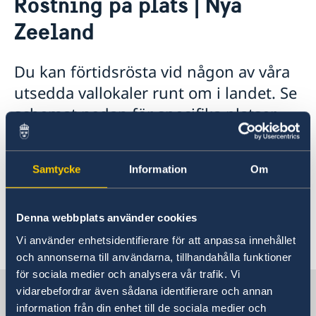
Röstning på plats | Nya
Hjälp till svenskar i Nya Zeeland
Zeeland
Rösta i Nya Zeeland
Röstning på plats | Nya Zeeland
Hjälp kring medborgarskap
Du kan förtidsrösta vid någon av våra
Pass utomlands
utsedda vallokaler runt om i landet. Se
Provisoriskt pass
Akuta nödsituationer för svenska medborgare under
schemat nedan för specifika platser,
Samordningsnummer
kvällstid och helger
datum och öppettider.
Reseinformation
Ambassadens reseinformation
Samtycke
Information
Om
Röstning på plats i Nya Zeeland –
Aktuella händelser
Allmänna säkerhetsläget
öppettider
Denna webbplats använder cookies
Terrorism
Naturförhållanden och katastrofer
Auckland - öppettider
Vi använder enhetsidentifierare för att anpassa innehållet
In- och utresebestämmelser
och annonserna till användarna, tillhandahålla funktioner
Wellington - öppettider
Hälso- och sjukvård
Adress:
IKEA Auckland -
10 Clemow Drive,
för sociala medier och analysera vår trafik. Vi
Lokala lagar och sedvänjor
Mount Wellington, Auckland 1060, Nya Zeeland
Sverige i Nya Zeeland
Adress:
Sveriges honorärkonsulat i Wellington -
vidarebefordrar även sådana identifierare och annan
Kriminalitet och personlig säkerhet
Level 7, Molesworth House, 101 Molesworth
information från din enhet till de sociala medier och
Trafiksäkerhet