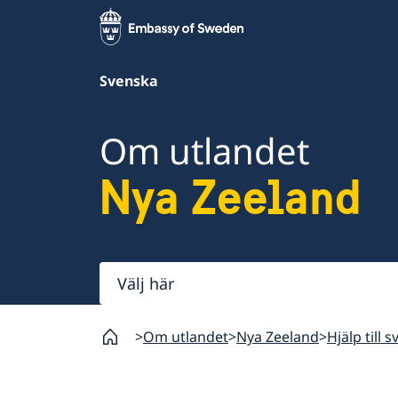
Svenska
Om utlandet
Nya Zeeland
Välj
här
Om utlandet
Nya Zeeland
Hjälp till 