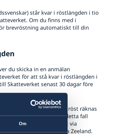
venskar) står kvar i röstlängden i tio
Skatteverket. Om du finns med i
ör brevröstning automatiskt till din
ngden
ver du skicka in en anmälan
tteverket för att stå kvar i röstlängden i
ill Skatteverket senast 30 dagar före
då rösta från utlandet. Din röst räknas
t dagen före valdagen. I detta fall
an måste beställas separat via
Om
venskt honorärkonsulat i Nya Zeeland.