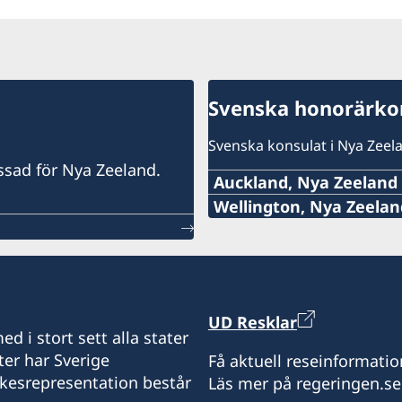
Svenska honorärkon
Svenska konsulat i Nya Zeel
assad för Nya Zeeland.
Auckland, Nya Zeeland
Tel:
Wellington, Nya Zeelan
Tel:
+64 (0)27 335 4440
+64-4-499 9895
E-mail:
E-post:
UD Resklar
swedconauckland@gmai
d i stort sett alla stater
sweden@xtra.co.nz
ter har Sverige
Få aktuell reseinformatio
Adress:
ikesrepresentation består
Läs mer på regeringen.se
Sveriges honorärkonsulat
Adress: