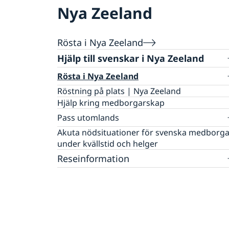
Nya Zeeland
Rösta i Nya Zeeland
Hjälp till svenskar i Nya Zeeland
Rösta i Nya Zeeland
Röstning på plats | Nya Zeeland
Hjälp kring medborgarskap
Pass utomlands
Provisoriskt pass
Akuta nödsituationer för svenska medborg
Samordningsnummer
under kvällstid och helger
Reseinformation
Ambassadens reseinformation
Aktuella händelser
Allmänna säkerhetsläget
Terrorism
Naturförhållanden och katastrofer