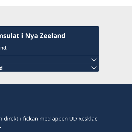
sulat i Nya Zeeland
and.
d
l.com
n direkt i fickan med appen UD Resklar.
.
 i Auckland