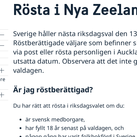
Rösta i Nya Zeela
Sverige håller nästa riksdagsval den 
Röstberättigade väljare som befinner s
via post eller rösta personligen i Auc
utsatta datum. Observera att det inte 
valdagen.
are
Är jag röstberättigad?
Du har rätt att rösta i riksdagsvalet om du:
är svensk medborgare,
har fyllt 18 år senast på valdagen, och
någon gång har varit folkbokförd i Sverige.