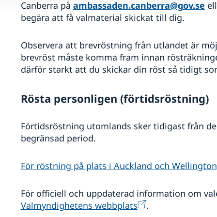
Canberra på
ambassaden.canberra@gov.se
ell
begära att få valmaterial skickat till dig.
Observera att brevröstning från utlandet är möj
brevröst måste komma fram innan rösträkning
därför starkt att du skickar din röst så tidigt so
Rösta personligen (förtidsröstning)
Förtidsröstning utomlands sker tidigast från d
begränsad period.
För röstning på plats i Auckland och Wellington
För officiell och uppdaterad information om val
Valmyndighetens webbplats
.