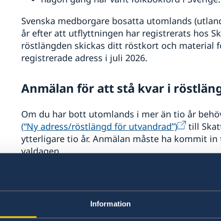
Svenska medborgare bosatta utomlands (utlandss
år efter att utflyttningen har registrerats hos 
röstlängden skickas ditt röstkort och material f
registrerade adress i juli 2026.
Anmälan för att stå kvar i röstlä
Om du har bott utomlands i mer än tio år behö
(“Ny adress/röstlängd för utvandrad”)
till Ska
ytterligare tio år. Anmälan måste ha kommit in t
valdagen.
Om anmälan inte har skickats in i tid kan du än
om den har kommit in till Valmyndigheten senas
skickas dock inget röstmaterial automatiskt, ut
Information
Valmyndigheten (
val.se
) eller hämtas vid ett s