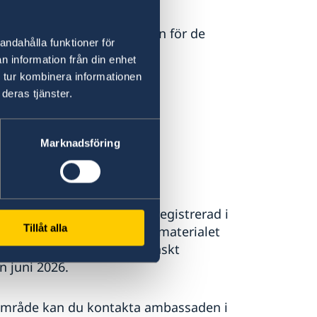
om att stå kvar i röstlängden för de
andahålla funktioner för
n information från din enhet
 tur kombinera informationen
deras tjänster.
ågot av följande sätt:
Marknadsföring
ör brevröstning. Om du är registrerad i
Tillåt alla
adress. Om du inte har fått materialet
anberra eller vid ett svenskt
n juni 2026.
 område kan du kontakta ambassaden i