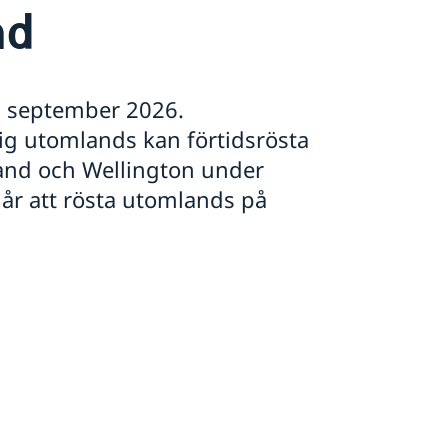
nd
13 september 2026.
ig utomlands kan förtidsrösta
kland och Wellington under
går att rösta utomlands på