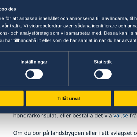
cookies
Att rösta i ett val räknas i sig som en begäran 
e för att anpassa innehållet och annonserna till användarna, tillh
kommande tio åren.
vår trafik. Vi vidarebefordrar även sådana identifierare och anna
nnons- och analysföretag som vi samarbetar med. Dessa kan i sin
Hur kan jag rösta från utlandet?
har tillhandahållit eller som de har samlat in när du har använt 
Om du befinner dig utomlands kan du rösta på n
Inställningar
Statistik
Brevröstning
För att brevrösta behöver du särskilt material f
Tillåt urval
röstlängden skickas detta till din registrerade 
kan du hämta det personligen på ambassaden i C
honorärkonsulat, eller beställa det via
val.se
frå
Om du bor på landsbygden eller i ett avlägset