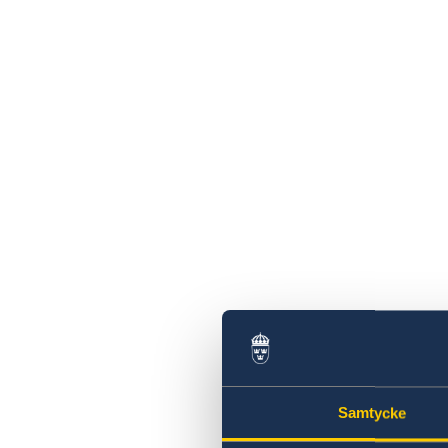
In- och utresebestämmelser
Hälso- och sjukvård
Lokala lagar och sedvänjor
Kriminalitet och personlig säkerhet
Trafiksäkerhet
Kontakta oss
Samtycke