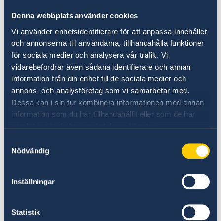
förekommande och alla fordon oavsett
ursprung debiteras. Betalstationerna är
Denna webbplats använder cookies
helautomatiska och det går inte att betala på
Vi använder enhetsidentifierare för att anpassa innehållet
plats. Läs mer om vägtullavgifter och alternativ
och annonserna till användarna, tillhandahålla funktioner
för betalning på
AutoPASS hemsida
.
för sociala medier och analysera vår trafik. Vi
vidarebefordrar även sådana identifierare och annan
Miljömässigt differentierade tullar
information från din enhet till de sociala medier och
Vissa vägtullar (bl a i Oslo) är miljömässigt
annons- och analysföretag som vi samarbetar med.
differentierade, vilket innebär reducerade
Dessa kan i sin tur kombinera informationen med annan
information som du har tillhandahållit eller som de har
avgifter för fordon som anses vara miljövänliga.
samlat in när du har använt deras tjänster.
Avgiften är kopplad till vilken typ av bil du kör, i
hur stor grad din bil förorenar luften och vilken
Samtyckesval
Nödvändig
tid på dygnet du passerar vägtullen. För att den
differentierade tullen ska debiteras behöver du
på förhand ha registrerat miljödata för
Inställningar
fordonet. För mer information, se:
Foreign vehicles | AutoPASS
Statistik