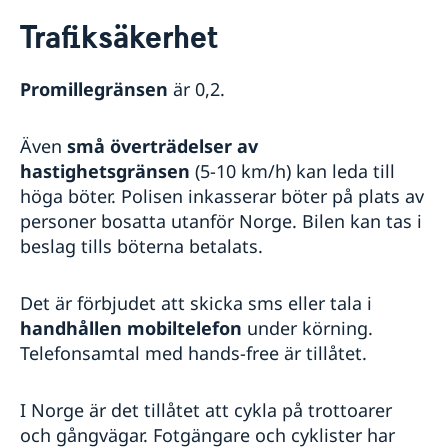
Rösta i Norge
Trafiksäkerhet
Hjälp till svenskar i Norge
Rösta i Norge
Reseinformation
Promillegränsen
är 0,2.
Akut hjälp
Ambassadens reseinformation
Vad kan ambassaden göra
Pass utomlands
Aktuella händelser
Även
små
överträdelser av
Larmcentraler
In- och utresebestämmelser
Samordningsnummer
Hjälp kring medborgarskap
hastighetsgränsen
(5-10 km/h) kan leda till
Allmänna säkerhetsläget
Provisoriskt pass
Om svenskt medborgarskap
Gifta sig utomlands
höga böter. Polisen inkasserar böter på plats av
Terrorism
Förlust av pass
Dubbelt medborgarskap
Legaliseringar
personer bosatta utanför Norge. Bilen kan tas i
Naturförhållanden och katastrofer
Anmälan om svenskt medborgarskap för barn med
Pension och levnadsintyg
beslag tills böterna betalats.
Hälso- och sjukvård
svensk far, fött utom äktenskapet och utanför
Körkort
Lokala lagar och sedvänjor
Sverige före den 1 april 2015
Avgifter
Kriminalitet och personlig säkerhet
Det är förbjudet att skicka sms eller tala i
Befrielse svenskt medborgarskap
Trafiksäkerhet
Frågor och svar om befrielseärenden nu när Norge
handhållen mobiltelefon
under körning.
Försäkringsskydd
per 1 januari 2020 tillåter dubbelt medborgarskap
Telefonsamtal med hands-free är tillåtet.
Övriga upplysningar
Service för svenska företag
I Norge är det tillåtet att cykla på trottoarer
Business Sweden
och gångvägar. Fotgängare och cyklister har
Grensetjänsten