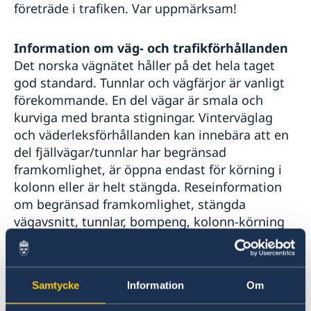
företräde i trafiken. Var uppmärksam!
Info Norden
Norsk-Svenska Handelskammaren
Anmäla handelshinder
Information om väg- och trafikförhållanden
Aktiviteter
Det norska vägnätet håller på det hela taget
god standard. Tunnlar och vägfärjor är vanligt
förekommande. En del vägar är smala och
kurviga med branta stigningar. Vinterväglag
och väderleksförhållanden kan innebära att en
del fjällvägar/tunnlar har begränsad
framkomlighet, är öppna endast för körning i
kolonn eller är helt stängda. Reseinformation
om begränsad framkomlighet, stängda
vägavsnitt, tunnlar, bompeng, kolonn-körning
m.m. finner du här:
Statens vegvesen
Vägtullavgift
Samtycke
Information
Om
Vägtullavgifter, på norska bompeng, är vanligt