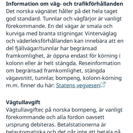
Information om väg- och trafikförhållanden
Det norska vägnätet håller på det hela taget
god standard. Tunnlar och vägfärjor är vanligt
förekommande. En del vägar är smala och
kurviga med branta stigningar. Vinterväglag
och väderleksförhållanden kan innebära att en
del fjällvägar/tunnlar har begränsad
framkomlighet, är öppna endast för körning i
kolonn eller är helt stängda. Reseinformation
om begränsad framkomlighet, stängda
vägavsnitt, tunnlar, bompeng, kolonn-körning
m.m. finner du här:
Statens vegvesen
Vägtullavgift
Vägtullavgifter, på norska bompeng, är vanligt
förekommande och alla fordon oavsett
ursprung debiteras. Betalstationerna är
helautomatiska och det går inte att betala på