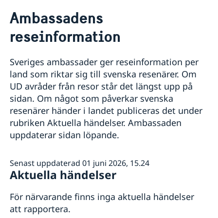
Rösta i Norge
Ambassadens
Hjälp till svenskar i Norge
reseinformation
Rösta i Norge
Reseinformation
Akut hjälp
Ambassadens reseinformation
Vad kan ambassaden göra
Sveriges ambassader ger reseinformation per
Pass utomlands
Aktuella händelser
Service för svenska företag
Larmcentraler
land som riktar sig till svenska resenärer. Om
In- och utresebestämmelser
Samordningsnummer
Hjälp kring medborgarskap
Business Sweden
UD avråder från resor står det längst upp på
Allmänna säkerhetsläget
Provisoriskt pass
Om svenskt medborgarskap
Gifta sig utomlands
Grensetjänsten
sidan. Om något som påverkar svenska
Terrorism
Förlust av pass
Dubbelt medborgarskap
Legaliseringar
Info Norden
Naturförhållanden och katastrofer
resenärer händer i landet publiceras det under
Anmälan om svenskt medborgarskap för barn med
Pension och levnadsintyg
Norsk-Svenska Handelskammaren
Hälso- och sjukvård
rubriken Aktuella händelser. Ambassaden
svensk far, fött utom äktenskapet och utanför
Körkort
Anmäla handelshinder
Lokala lagar och sedvänjor
uppdaterar sidan löpande.
Sverige före den 1 april 2015
Avgifter
Aktiviteter
Kriminalitet och personlig säkerhet
Befrielse svenskt medborgarskap
Trafiksäkerhet
Frågor och svar om befrielseärenden nu när Norge
Försäkringsskydd
Senast uppdaterad 01 juni 2026, 15.24
per 1 januari 2020 tillåter dubbelt medborgarskap
Aktuella händelser
Övriga upplysningar
För närvarande finns inga aktuella händelser
att rapportera.