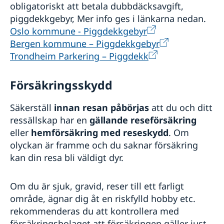
obligatoriskt att betala dubbdäcksavgift,
piggdekkgebyr, Mer info ges i länkarna nedan.
Oslo kommune - Piggdekkgebyr
Bergen kommune – Piggdekkgebyr
Trondheim Parkering – Piggdekk
Försäkringsskydd
Säkerställ
innan resan påbörjas
att du och ditt
ressällskap har en
gällande reseförsäkring
eller
hemförsäkring med reseskydd
. Om
olyckan är framme och du saknar försäkring
kan din resa bli väldigt dyr.
Om du är sjuk, gravid, reser till ett farligt
område, ägnar dig åt en riskfylld hobby etc.
rekommenderas du att kontrollera med
försäkringsbolaget att försäkringen gäller just