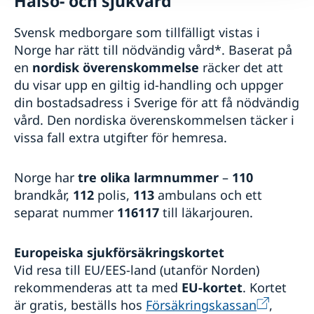
Hälso- och sjukvård
Svensk medborgare som tillfälligt vistas i
Norge har rätt till nödvändig vård*. Baserat på
en
nordisk överenskommelse
räcker det att
du visar upp en giltig id-handling och uppger
din bostadsadress i Sverige för att få nödvändig
vård. Den nordiska överenskommelsen täcker i
vissa fall extra utgifter för hemresa.
Norge har
tre olika larmnummer
–
110
brandkår,
112
polis,
113
ambulans och ett
separat nummer
116117
till läkarjouren.
Europeiska sjukförsäkringskortet
Vid resa till EU/EES-land (utanför Norden)
rekommenderas att ta med
EU-kortet
. Kortet
är gratis, beställs hos
Försäkringskassan
,