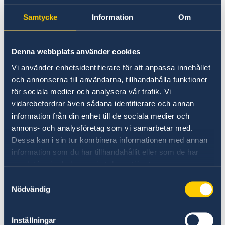
utomlands
Samtycke
Information
Om
Naturförhållanden och katastrofer
Denna webbplats använder cookies
Väderförhållandena i Norge kan ändras snabbt
Vi använder enhetsidentifierare för att anpassa innehållet
och påverka möjligheten att ta sig fram i
och annonserna till användarna, tillhandahålla funktioner
naturen, på vägarna och med andra
för sociala medier och analysera vår trafik. Vi
transportmedel. Kraftiga regnoväder kan
vidarebefordrar även sådana identifierare och annan
orsaka lokala omfattande översvämningar. Bil-,
information från din enhet till de sociala medier och
tåg- och flygtrafik kan påverkas av dimma och
annons- och analysföretag som vi samarbetar med.
kraftig nederbörd.
Dessa kan i sin tur kombinera informationen med annan
information som du har tillhandahållit eller som de har
Beroende på årstid, var i Norge du befinner dig
samlat in när du har använt deras tjänster.
liksom hur du tar dig fram rekommenderas du
Samtyckesval
att hålla dig uppdaterad om vädret.
Nödvändig
Webbplatser med information om vädret
www.yr.no/
Inställningar