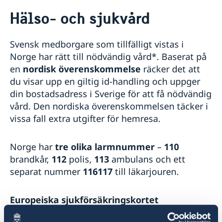
Rösta i Norge
Hälso- och sjukvård
Hjälp till svenskar i Norge
Rösta i Norge
Reseinformation
Svensk medborgare som tillfälligt vistas i
Akut hjälp
Ambassadens reseinformation
Norge har rätt till nödvändig vård*. Baserat på
Vad kan ambassaden göra
Pass utomlands
Aktuella händelser
en
nordisk överenskommelse
räcker det att
Larmcentraler
In- och utresebestämmelser
Samordningsnummer
du visar upp en giltig id-handling och uppger
Hjälp kring medborgarskap
Allmänna säkerhetsläget
Provisoriskt pass
din bostadsadress i Sverige för att få nödvändig
Om svenskt medborgarskap
Gifta sig utomlands
Terrorism
Förlust av pass
vård. Den nordiska överenskommelsen täcker i
Dubbelt medborgarskap
Legaliseringar
Naturförhållanden och katastrofer
vissa fall extra utgifter för hemresa.
Anmälan om svenskt medborgarskap för barn med
Pension och levnadsintyg
Hälso- och sjukvård
svensk far, fött utom äktenskapet och utanför
Körkort
Lokala lagar och sedvänjor
Sverige före den 1 april 2015
Avgifter
Kriminalitet och personlig säkerhet
Norge har
tre olika larmnummer
–
110
Befrielse svenskt medborgarskap
Trafiksäkerhet
brandkår,
112
polis,
113
ambulans och ett
Frågor och svar om befrielseärenden nu när Norge
Försäkringsskydd
separat nummer
116117
till läkarjouren.
per 1 januari 2020 tillåter dubbelt medborgarskap
Övriga upplysningar
Service för svenska företag
Europeiska sjukförsäkringskortet
Business Sweden
Vid resa till EU/EES-land (utanför Norden)
Grensetjänsten