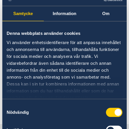
rekommenderas att ta med
EU-kortet
. Kortet
Info Norden
är gratis, beställs hos
Försäkringskassan
,
Norsk-Svenska Handelskammaren
Samtycke
Information
Om
visar att du är försäkrad i Sverige och ger dig
Anmäla handelshinder
rätt till nödvändig sjuk- och tandvård* i det
Aktiviteter
EU/EES-land där du vistas tillfälligt. Kostnad för
Denna webbplats använder cookies
sjuktransport till Sverige täcks inte av EU-
Vi använder enhetsidentifierare för att anpassa innehållet
kortet.
och annonserna till användarna, tillhandahålla funktioner
för sociala medier och analysera vår trafik. Vi
* nödvändig vård är vård som inte kan vänta
vidarebefordrar även sådana identifierare och annan
tills du kommer tillbaka till Sverige. Det är alltid
information från din enhet till de sociala medier och
läkare eller annan vårdpersonal som bedömer
annons- och analysföretag som vi samarbetar med.
om vården är nödvändig. Bedömningen beror
Dessa kan i sin tur kombinera informationen med annan
på vilken sjukdom du har och hur länge du ska
information som du har tillhandahållit eller som de har
stanna i landet.
samlat in när du har använt deras tjänster.
Samtyckesval
Senast uppdaterad 02 mars 2026, 11.46
Nödvändig