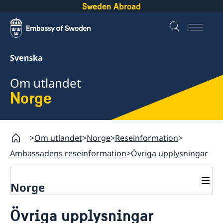
Sweden Abroad
Svenska
Om utlandet
Norge
Om utlandet
Norge
Reseinformation
Ambassadens reseinformation
Övriga upplysningar
Norge
Rösta i Norge
Övriga upplysningar
Hjälp till svenskar i Norge