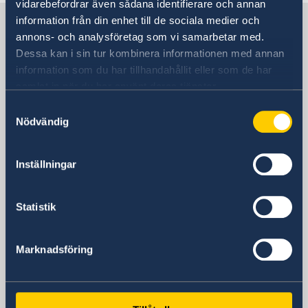
Anmäla handelshinder
vidarebefordrar även sådana identifierare och annan
Aktiviteter
Sverige i Norge
information från din enhet till de sociala medier och
annons- och analysföretag som vi samarbetar med.
Dessa kan i sin tur kombinera informationen med annan
Sveriges Ambassad
information som du har tillhandahållit eller som de har
samlat in när du har använt deras tjänster.
Samtyckesval
Norge, Oslo
Nödvändig
Svenska konsulat
Inställningar
Bergen
Statistik
Tel:
Bodø
Tel:
Kristiansand
+47 948 71 162
Tel:
Narvik
Marknadsföring
+47 755 44 500
Tel:
Stavanger
E-post:
+47 91 66 44 95
Telefon:
Tromsø
E-post:
+47 908 69473
marit.tolo@stromberg-gruppen.no
Trondheim