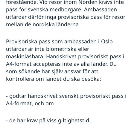
förestående. Vid resor inom Norden krävs inte
Aktuella händelser
Business Sweden
pass för svenska medborgare. Ambassaden
In- och utresebestämmelser
Grensetjänsten
utfärdar därför inga provisoriska pass för resor
Allmänna säkerhetsläget
Info Norden
mellan de nordiska länderna
Terrorism
Norsk-Svenska Handelskammaren
Naturförhållanden och katastrofer
Anmäla handelshinder
Hälso- och sjukvård
Aktiviteter
Provisoriska pass som ambassaden i Oslo
Lokala lagar och sedvänjor
utfärdar är inte biometriska eller
Kriminalitet och personlig säkerhet
maskinläsbara. Handskrivet provisoriskt pass i
Trafiksäkerhet
A4-format accepteras inte av alla länder. Du
Försäkringsskydd
som sökande har själv ansvar för att
Övriga upplysningar
kontrollera om landet du ska besöka:
- godtar handskrivet svenskt provisoriskt pass i
A4-format, och om
- de har krav på viss giltighetstid.