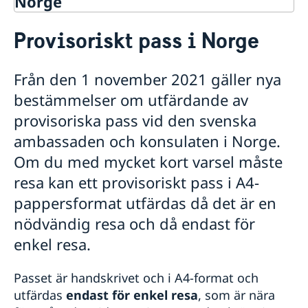
Norge
Rösta i Norge
Provisoriskt pass i Norge
Hjälp till svenskar i Norge
Rösta i Norge
Från den 1 november 2021 gäller nya
Akut hjälp
bestämmelser om utfärdande av
Vad kan ambassaden göra
Pass utomlands
Larmcentraler
provisoriska pass vid den svenska
Samordningsnummer
ambassaden och konsulaten i Norge.
Provisoriskt pass
Förlust av pass
Om du med mycket kort varsel måste
Hjälp kring medborgarskap
resa kan ett provisoriskt pass i A4-
Om svenskt medborgarskap
Gifta sig utomlands
pappersformat utfärdas då det är en
Dubbelt medborgarskap
Legaliseringar
nödvändig resa och då endast för
Anmälan om svenskt medborgarskap för barn med
Pension och levnadsintyg
svensk far, fött utom äktenskapet och utanför
enkel resa.
Körkort
Sverige före den 1 april 2015
Avgifter
Befrielse svenskt medborgarskap
Passet är handskrivet och i A4-format och
Reseinformation
Frågor och svar om befrielseärenden nu när Norge
utfärdas
endast för enkel resa
, som är nära
per 1 januari 2020 tillåter dubbelt medborgarskap
Service för svenska företag
Ambassadens reseinformation