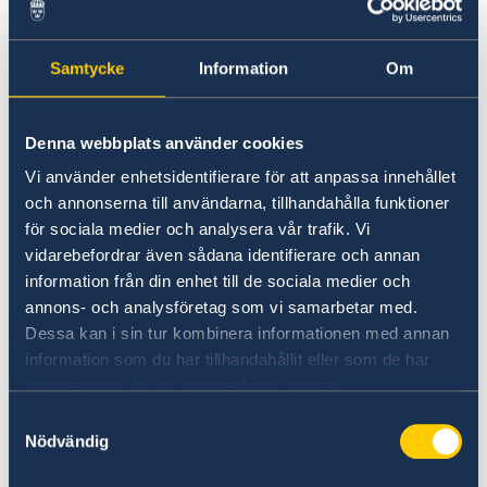
registrerte opplysninger"
som du
beställer hos
Samtycke
Information
Om
Folkeregistret/Skatteetaten
. Om du inte
har möjlighet att logga in på Skatteetatens
hemsida kan registrerte opplysninger
Denna webbplats använder cookies
beställas på tel 800 80 000.
Vi använder enhetsidentifierare för att anpassa innehållet
Dokumentet får inte vara äldre än en
och annonserna till användarna, tillhandahålla funktioner
för sociala medier och analysera vår trafik. Vi
månad när du gör ansökan.
vidarebefordrar även sådana identifierare och annan
Biljett/resebokning (kopia ska bifogas
information från din enhet till de sociala medier och
ansökan)
annons- och analysföretag som vi samarbetar med.
Två (2) nytagna fotografier i storlek 35 x 40
Dessa kan i sin tur kombinera informationen med annan
mm
information som du har tillhandahållit eller som de har
samlat in när du har använt deras tjänster.
För barn och unga under 18 år krävs utöver
Samtyckesval
ovanstående:
Nödvändig
Födelsebevis
, om barnet ej är fött i