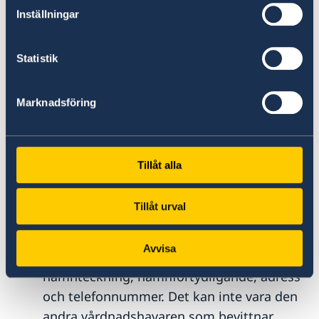
Inställningar
Sverige,
där båda föräldrarnas namn
framgår.
Utskrift av "registrerte opplysninger" på
Statistik
barnet
och
båda föräldrarna (3 separata
dokument) som inte får vara äldre än en
Marknadsföring
månad vid ansökningstillfället.
Vårdnadshavares medgivande.
Blankett
finns nedan. Medgivande behövs även om
Tillåt alla
barnet redan har ett giltigt pass eller
nationellt id-kort. Båda vårdnadshavarna
Tillåt urval
ska skriva under medgivandet.
Vårdnadshavares namnteckning ska
Avvisa
bevittnas
av utomstående person, med
namnteckning, namnförtydligande, adress
och telefonnummer. Det kan inte vara den
andra vårdnadshavaren som bevittnar.