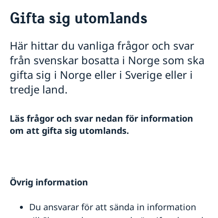
Rösta i Norge
Gifta sig utomlands
Hjälp till svenskar i Norge
Rösta i Norge
Här hittar du vanliga frågor och svar
Akut hjälp
från svenskar bosatta i Norge som ska
Vad kan ambassaden göra
Pass utomlands
Larmcentraler
gifta sig i Norge eller i Sverige eller i
Samordningsnummer
Hjälp kring medborgarskap
tredje land.
Provisoriskt pass
Om svenskt medborgarskap
Gifta sig utomlands
Förlust av pass
Dubbelt medborgarskap
Legaliseringar
Anmälan om svenskt medborgarskap för barn med
Läs frågor och svar nedan för information
Pension och levnadsintyg
svensk far, fött utom äktenskapet och utanför
Körkort
om att gifta sig utomlands.
Sverige före den 1 april 2015
Avgifter
Befrielse svenskt medborgarskap
Reseinformation
Frågor och svar om befrielseärenden nu när Norge
per 1 januari 2020 tillåter dubbelt medborgarskap
Service för svenska företag
Ambassadens reseinformation
Övrig information
Aktuella händelser
Business Sweden
In- och utresebestämmelser
Grensetjänsten
Du ansvarar för att sända in information
Allmänna säkerhetsläget
Info Norden
Terrorism