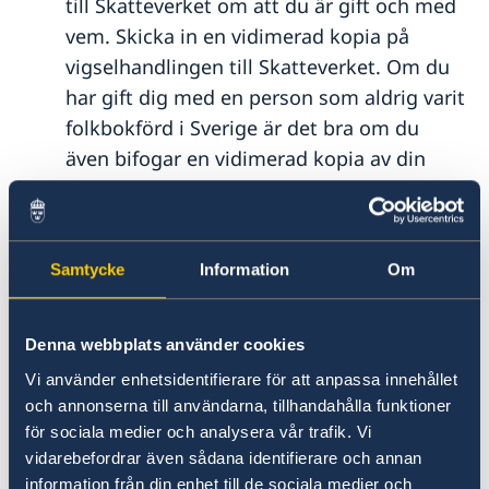
Norsk-Svenska Handelskammaren
till Skatteverket om att du är gift och med
Naturförhållanden och katastrofer
Anmäla handelshinder
vem. Skicka in en vidimerad kopia på
Hälso- och sjukvård
Aktiviteter
vigselhandlingen till Skatteverket. Om du
Lokala lagar och sedvänjor
Kriminalitet och personlig säkerhet
har gift dig med en person som aldrig varit
Trafiksäkerhet
folkbokförd i Sverige är det bra om du
Försäkringsskydd
även bifogar en vidimerad kopia av din
Övriga upplysningar
makas eller makes pass.
Byta efternamn som gifta? Läs mer på
Skatteverkets webbplats
där de ger råd
Samtycke
Information
Om
om namnbyte i samband med vigsel
respektive bokning av bröllopsresan och
ev. passbyte.
Denna webbplats använder cookies
Vi använder enhetsidentifierare för att anpassa innehållet
och annonserna till användarna, tillhandahålla funktioner
för sociala medier och analysera vår trafik. Vi
vidarebefordrar även sådana identifierare och annan
Vanliga frågor - gifta sig utomlands
information från din enhet till de sociala medier och