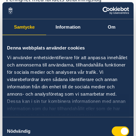
kontrollerar gränspolisen att utländska
resenärer har giltig reseförsäkring.
Inrikesministeriet informerar om att resenären
Samtycke
Information
Om
ska köpa reseförsäkring i hemlandet före resan
och att resenärer utan reseförsäkring kan
vägras inresa i Nordmakedonien. Kravet gäller
Denna webbplats använder cookies
alla utländska medborgare, även resenärer från
Vi använder enhetsidentifierare för att anpassa innehållet
Kosovo och Albanien.
och annonserna till användarna, tillhandahålla funktioner
för sociala medier och analysera vår trafik. Vi
Medborgare i EU är sedan februari 2009
vidarebefordrar även sådana identifierare och annan
undantagna från kravet på reseförsäkring.
information från din enhet till de sociala medier och
Sjukvård kan dock bli mycket dyr och utan
annons- och analysföretag som vi samarbetar med.
reseförsäkring kan sjukhus vägra att ta emot
Dessa kan i sin tur kombinera informationen med annan
den vårdsökande om denne inte kan uppvisa
information som du har tillhandahållit eller som de har
tillräckliga medel.
samlat in när du har använt deras tjänster.
Samtyckesval
Nödvändig
Valuta