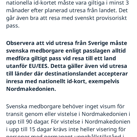
nationella id-kortet måste vara giltiga i minst 3
Samordningsnummer i Nordmakedonien
Om olyckan är framme i Nordmakedonien
Behövs visum för att resa till Nordmakedonien?
Nyhetsmedia i Nordmakedonien
månader efter planerad utresa från landet. Det
Förnyelse av körkort i Nordmakedonien
Frihetsberövad i Nordmakedonien
Behövs vaccination för resa till Nordmakedonien?
Nordmakedonien i Sverige
går även bra att resa med svenskt provisoriskt
Dataskyddspolicy för utlandsmyndigheterna
Terrorism i Nordmakedonien
pass.
Service för svenska företag i
Resa med husdjur till Nordmakedonien
Nordmakedonien
Se till att vara försäkrad i Nordmakedonien
Resor till angränsande länder till Nordmakedonien
Handel med Nordmakedonien
Observera att vid utresa från Sverige måste
Anmäla handelshinder i Nordmakedonien
svenska medborgare enligt passlagen alltid
medföra giltigt pass vid resa till ett land
utanför EU/EES. Detta gäller även vid utresa
till länder där destinationslandet accepterar
inresa med nationellt id-kort, exempelvis
Nordmakedonien.
Svenska medborgare behöver inget visum för
transit genom eller vistelse i Nordmakedonien i
upp till 90 dagar. För vistelse i Nordmakedonien
i upp till 15 dagar krävs inte heller visering för
personer med permanent uppehållstillstånd i