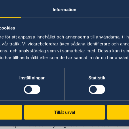
Information
Ambassaden kan hjälpa dig kontakta försäkring
lla
cookies
Din hemförsäkring innehåller oftast en reseförs
e för att anpassa innehållet och annonserna till användarna, tillh
avresa. Du kan också ha tecknat en reseförsäkr
ien
vår trafik. Vi vidarebefordrar även sådana identifierare och anna
reseförsäkring ersätter vanligen kostnader för
nnons- och analysföretag som vi samarbetar med. Dessa kan i sin
har tillhandahållit eller som de har samlat in när du har använt 
Vad kan UD och ambassade
Inställningar
Statistik
Om du inte själv kan kontakta ditt försäkringsbo
kontaktar närmaste ambassad. Dina anhöriga, 
en
att undersöka om det finns en giltig reseförsä
ien?
till larmcentralen som fortsätter hantera situat
Tillåt urval
Om du saknar en giltig försäkring kan ambassa
sjukhuset och myndigheterna i landet om så be