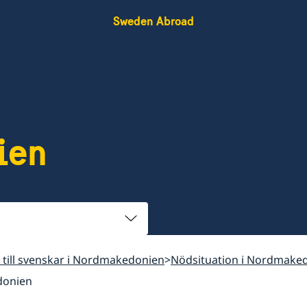
Sweden Abroad
ien
 till svenskar i Nordmakedonien
Nödsituation i Nordmake
edonien