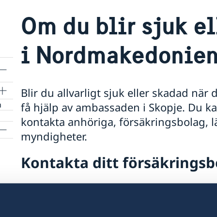
Om du blir sjuk el
i Nordmakedonie
Blir du allvarligt sjuk eller skadad nä
n
få hjälp av ambassaden i Skopje. Du kan
kontakta anhöriga, försäkringsbolag, l
myndigheter.
Kontakta ditt försäkringsb
Blir du allvarligt sjuk eller skadad när du är u
ditt försäkringsbolag genom deras larmcentral. 
med sjukhus och anhöriga samt arrangera sjuk