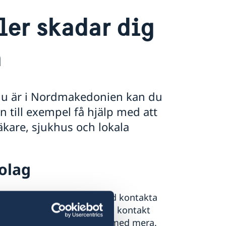
ler skadar dig
n
r du är i Nordmakedonien kan du
 till exempel få hjälp med att
äkare, sjukhus och lokala
olag
tomlands ska du i första hand kontakta
De kan hjälpa dig att hålla kontakt
transport hem till Sverige med mera.