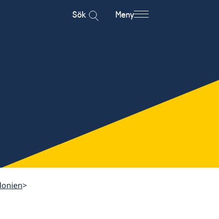
Sök
Meny
donien