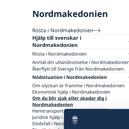
Nordmakedonien
Rösta i Nordmakedonien
Hjälp till svenskar i
Nordmakedonien
Rösta i Nordmakedonien
Öppettider för röstmottagning 2026
Anmäl din utlandsvistelse i Nordmakedonie
Återflytt till Sverige från Nordmakedonien
Nödsituation i Nordmakedonien
Om olyckan är framme i Nordmakedonien
Ekonomisk hjälp i Nordmakedonien
Om du blir sjuk eller skadar dig i
Nordmakedonien
Hemtransport från Nordmakedonien
Juridisk hjälp i Nordmakedonien
Dödsfall i Nordmakedonien