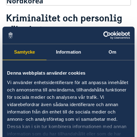
Nordkorea
Rösta i Nordkorea
Kriminalitet och personlig
Hjälp till svenskar i Nordkorea
säkerhet
Rösta i Nordkorea
Reseinformation
Akut hjälp
Ambassadens reseinformation
Pass utomlands
Överlag är den personliga säkerheten god. På
Hjälp kring medborgarskap
Aktuella händelser
Samtycke
Information
Om
de flesta platser finns en omfattande polisiär
Allmänna säkerhetsläget
och militär närvaro.
Terrorism
Naturförhållanden och katastrofer
Denna webbplats använder cookies
In- och utresebestämmelser
Brott riktade mot utlänningar är ovanliga, men
Hälso- och sjukvård
Vi använder enhetsidentifierare för att anpassa innehållet
ficktjuvar liksom andra småstölder kan
Lokala lagar och sedvänjor
och annonserna till användarna, tillhandahålla funktioner
förekomma. Sedvanlig försiktighet bör iakttas.
Kriminalitet och personlig säkerhet
för sociala medier och analysera vår trafik. Vi
Trafiksäkerhet
vidarebefordrar även sådana identifierare och annan
Försäkringsskydd
Besökare rekommenderas att noga studera
information från din enhet till de sociala medier och
Övriga upplysningar
utrymningsvägar på hotell samt överväga att
annons- och analysföretag som vi samarbetar med.
medföra ett resebrandlarm.
Dessa kan i sin tur kombinera informationen med annan
information som du har tillhandahållit eller som de har