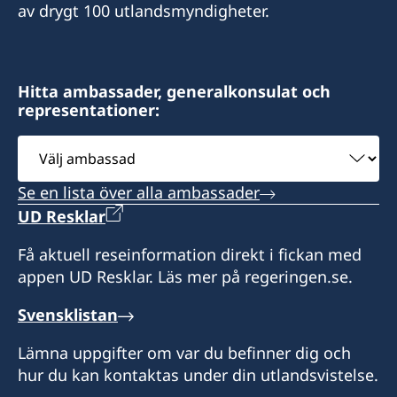
av drygt 100 utlandsmyndigheter.
Konsulatet tar endast emot besök efter
tidsbokning via epost:
consulateofswedenlagos@gmail.com
Hitta ambassader, generalkonsulat och
representationer:
Notera att konsulatet inte hanterar
Välj
viseringsfrågor.
ambassad
Se en lista över alla ambassader
Kontakta ambassaden i Abuja i alla ärenden.
+234 209 9047302
UD Resklar
ambassaden.abuja@gov.se
Få aktuell reseinformation direkt i fickan med
appen UD Resklar. Läs mer på regeringen.se.
Konsul
Svensklistan
Philip Åkesson
Lämna uppgifter om var du befinner dig och
hur du kan kontaktas under din utlandsvistelse.