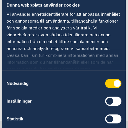
Ett inrikesflygplan tillhörande bolaget Dana Air
Behövs vaccination
Denna webbplats använder cookies
kraschade i juni 2012 på väg från Abuja till
Behöver jag visum?
Vi använder enhetsidentifierare för att anpassa innehållet
Lagos. Samtliga ombordvarande omkom. I
Se till att vara försäkrad
och annonserna till användarna, tillhandahålla funktioner
olyckans efterdyningar uppdagades brister av
för sociala medier och analysera vår trafik. Vi
olika slag även hos andra nigerianska
vidarebefordrar även sådana identifierare och annan
flygbolag. Flera av dem belades med tillfälliga
information från din enhet till de sociala medier och
flygförbud. I nuläget har Dana Air åter tillstånd
annons- och analysföretag som vi samarbetar med.
att flyga, men flera incidenter har nyligen
Dessa kan i sin tur kombinera informationen med annan
rapporterats vid flygningar med Dana Air. Den
information som du har tillhandahållit eller som de har
som planerar att flyga inrikes i Nigeria bör
samlat in när du har använt deras tjänster.
informera sig om den senaste utvecklingen på
Samtyckesval
området och vara medveten om att stora
Nödvändig
förseningar och inställda flyg är vanligt
förekommande.
Inställningar
Senast uppdaterad 01 juli 2026, 08.05
Statistik