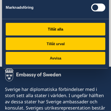
Sverige i Nigeria
Marknadsföring
Sveriges Ambassad
Tillåt alla
Nigeria, Abuja
Tillåt urval
Svenska konsulat
Avvisa
Lagos, Nigeria
Consulate of Sweden in Lagos
Landmark Towers
5B Water Corporation Rd,
Sverige har diplomatiska förbindelser med i
Victoria Island,
stort sett alla stater i världen. I ungefär hälften
101241, Lagos, Nigeria
av dessa stater har Sverige ambassader och
konsulat. Sveriges utrikesrepresentation består