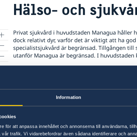
Hälso- och sjukvå
Privat sjukvård i huvudstaden Managua håller h
dock relativt dyr, varför det är viktigt att ha god
specialistsjukvård är begränsad. Tillgången til
utanför Managua är begränsad. I huvudstaden k
Hospital Vivian Pellas
Carretera Masaya, Km. 9
Nicaragua. Tel. (+505) 2255-6900 E-post:
info@ho
Information
Zikavirus och denguefeber
cookies
Nicaragua
e för att anpassa innehållet och annonserna till användarna, tillh
vår trafik. Vi vidarebefordrar även sådana identifierare och anna