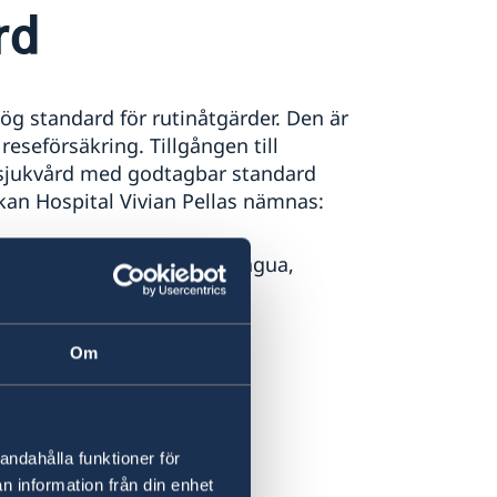
rd
ög standard för rutinåtgärder. Den är
 reseförsäkring. Tillgången till
l sjukvård med godtagbar standard
an Hospital Vivian Pellas nämnas:
.8, 200 mts al oeste. Managua,
spitalvivianpellas.com
Om
 förekommer i
andahålla funktioner för
n information från din enhet