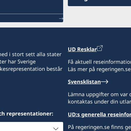
UD Resklar
d i stort sett alla stater
ter har Sverige
Få aktuell reseinformatio
ikesrepresentation består
Läs mer på regeringen.se
Svensklistan
Lämna uppgifter om var d
kontaktas under din utlan
ch representationer:
UD:s generella reseinf
På regeringen.se finns g