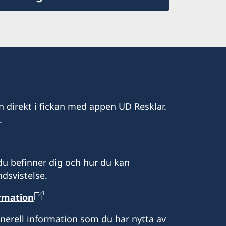
n direkt i fickan med appen UD Resklar.
.
u befinner dig och hur du kan
dsvistelse.
ormation
enerell information som du har nytta av