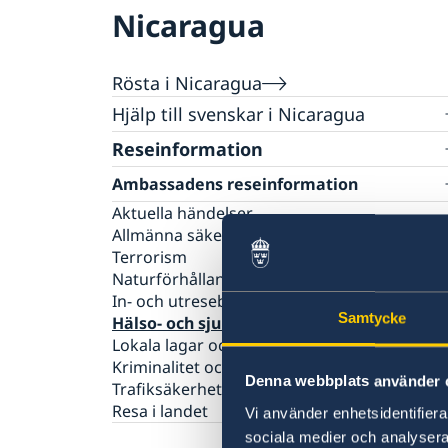
Nicaragua
Rösta i Nicaragua
Hjälp till svenskar i Nicaragua
Rösta i Nicaragua
Reseinformation
Akut hjälp i Nicaragua
Ambassadens reseinformation
Pass i Nicaragua
Aktuella händelser
Ordinarie pass
Hjälp kring medborgarskap
Allmänna säkerhetsläget
Provisoriskt pass
Terrorism
Naturförhållanden och katastrofer
In- och utresebestämmelser
Samtycke
Hälso- och sjukvård
Lokala lagar och sedvänjor
Kriminalitet och personlig säkerhet
Denna webbplats använder 
Trafiksäkerhet
Resa i landet
Vi använder enhetsidentifierar
sociala medier och analysera 