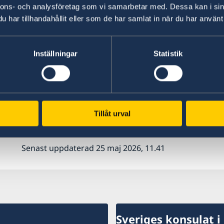
Zikavirus förekommer fortsatt i delar av Centr
nnons- och analysföretag som vi samarbetar med. Dessa kan i sin
Folkhälsomyndigheten och WHO rekommenderar
har tillhandahållit eller som de har samlat in när du har använt 
myggstick dygnet runt. Gravida eller personer 
med vården före resa på grund av den kopplade
heltäckande klädsel (långa ärmar och långa byx
Inställningar
Statistik
rum med luftkonditionering minskar risken att 
minskad risk att smittas av andra myggburna i
Folkhälsomyndighetens frågor och svar om Zik
Tillåt urval
Sjukdomsinformation om zikavirusinfektion —
Senast uppdaterad 25 maj 2026, 11.41
Sveriges konsulat i