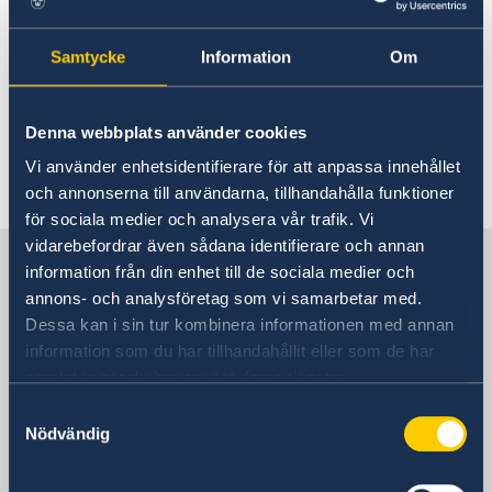
Rösta i Nicaragua
Aktuella händelser
Hjälp till svenskar i Nicaragua
Samtycke
Information
Om
Rösta i Nicaragua
Reseinformation
För tillfället finns inga aktuella händelser att
Akut hjälp i Nicaragua
Ambassadens reseinformation
rapportera.
Pass i Nicaragua
Denna webbplats använder cookies
Aktuella händelser
Ordinarie pass
Hjälp kring medborgarskap
Vi använder enhetsidentifierare för att anpassa innehållet
Allmänna säkerhetsläget
Senast uppdaterad 25 maj 2026, 11.41
Provisoriskt pass
och annonserna till användarna, tillhandahålla funktioner
Terrorism
för sociala medier och analysera vår trafik. Vi
Naturförhållanden och katastrofer
In- och utresebestämmelser
vidarebefordrar även sådana identifierare och annan
Sverige i Nicaragua
Hälso- och sjukvård
information från din enhet till de sociala medier och
Lokala lagar och sedvänjor
annons- och analysföretag som vi samarbetar med.
Kriminalitet och personlig säkerhet
Dessa kan i sin tur kombinera informationen med annan
Sveriges ambassad
Trafiksäkerhet
information som du har tillhandahållit eller som de har
Resa i landet
samlat in när du har använt deras tjänster.
Samtyckesval
Guatemala City, Guatemala
Nödvändig
Sveriges konsulat i Nicaragua