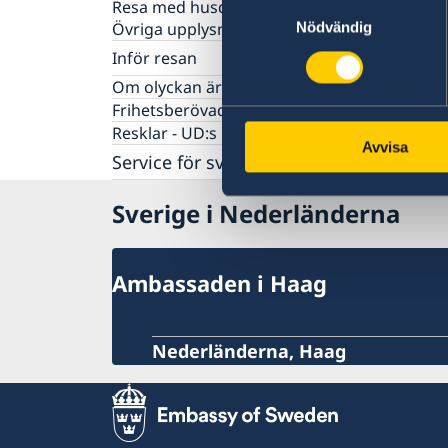
Samtyckesval
Körkort
Resa med husdjur
Namnändring
Övriga upplysningar
Nödvändig
Pension & Levnadsintyg
Inför resan
Undervisning i svenska för barn
Terrorism och turism
Om olyckan är framme
Uppehållstillstånd eller personbevis
Behövs vaccination
Frihetsberövad i utlandet
Behöver jag visum?
Resklar - UD:s reseinformation direkt i ficka
Avvisa
Läs på om ditt resmål
Service för svenska företag
Se till att vara försäkrad
Handel med Nederländerna
Sverige i Nederländerna
Anmäla handelshinder
Investera i Sverige
Ambassaden i Haag
Nederländerna, Haag