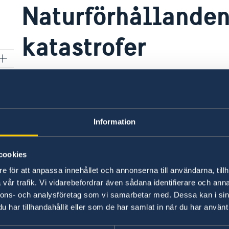
Naturförhållanden
katastrofer
Klimatet i Nederländerna är i allmänhet mildar
kan kraftiga regnoväder och snöfall orsaka stora
Vid extremt väder kan Koninklijk Nederlands Me
Information
en varning enligt en färgskala där "grön" betyde
uppmärksam, vädret innebär viss risk"; "orange"
cookies
farligt" och "röd" betyder "Varning. Stor risk f
e för att anpassa innehållet och annonserna till användarna, tillh
har framförallt följder för trafiken och ibland
vår trafik. Vi vidarebefordrar även sådana identifierare och anna
folk att bege sig utomhus så lite som möjligt. H
nnons- och analysföretag som vi samarbetar med. Dessa kan i sin
Länk till KNMI
(på nederländska).
har tillhandahållit eller som de har samlat in när du har använt 