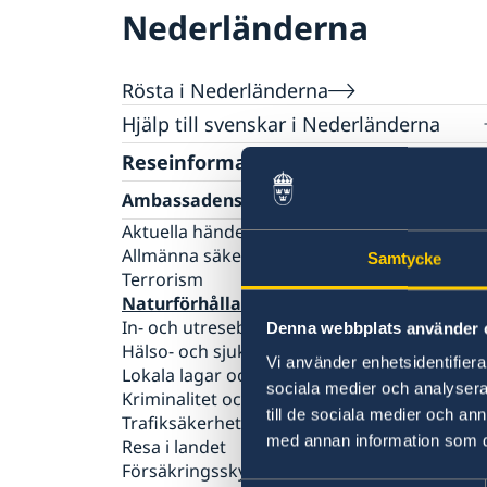
Nederländerna
Rösta i Nederländerna
Hjälp till svenskar i Nederländerna
Reseinformation
Rösta i Nederländerna
Brevrösta i Nederländerna
Pass och nationellt ID-kort för vuxna
Ambassadens reseinformation
Pass och nationell ID-kort för barn
Aktuella händelser
Samordningsnummer
Allmänna säkerhetsläget
Samtycke
Om svenskt medborgarskap
Terrorism
Provisoriskt pass
Naturförhållanden och katastrofer
Akut hjälp
In- och utresebestämmelser
Denna webbplats använder 
Flytta till Nederländerna
Hälso- och sjukvård
Vi använder enhetsidentifierar
Gifta sig i Nederländerna
Lokala lagar och sedvänjor
sociala medier och analysera 
Arv i internationella situationer
Kriminalitet och personlig säkerhet
till de sociala medier och a
Registrera nyfödd utomlands
Trafiksäkerhet
med annan information som du 
Avgifter
Resa i landet
Legaliseringar
Försäkringsskydd