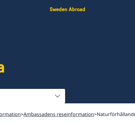
Sweden Abroad
a
formation
Ambassadens reseinformation
Naturförhålland