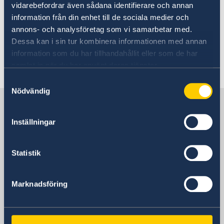
vidarebefordrar även sådana identifierare och annan
Uppehållstillstånd eller personbevis
Mer information
information från din enhet till de sociala medier och
annons- och analysföretag som vi samarbetar med.
Passinformation från Polisen i Sverige
Läs
Dessa kan i sin tur kombinera informationen med annan
mer om att ansöka om pass/ID-kort i Sverige
information som du har tillhandahållit eller som de har
samlat in när du har använt deras tjänster.
Senast uppdaterad 14 aug. 2024, 12.28
Samtyckesval
Nödvändig
Sverige i Nederländerna
Inställningar
Ambassaden i Haag
Statistik
Nederländerna, Haag
Marknadsföring
Svenska konsulat