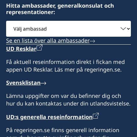
Hitta ambassader, generalkonsulat och
Consulate of Sweden
representationer:
PO Box 3855, Windhoek
Namibia
Välj
ambassad
Honorärkonsul Lena Brinkmann
Se en lista över alla ambassader
UD Resklar
Honorärkonsul
Få aktuell reseinformation direkt i fickan med
Lena Brinkmann
appen UD Resklar. Läs mer på regeringen.se.
Svensklistan
Lämna uppgifter om var du befinner dig och
hur du kan kontaktas under din utlandsvistelse.
UD:s generella reseinformation
På regeringen.se finns generell information