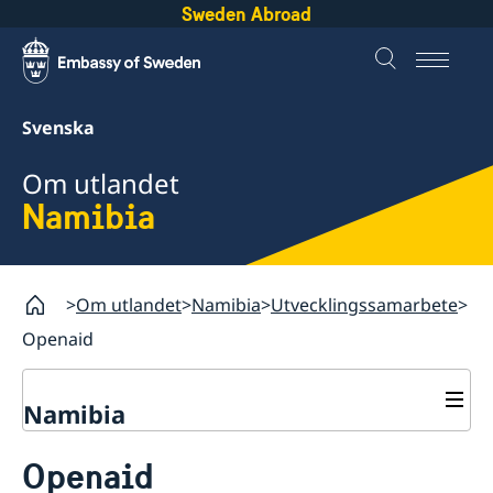
Sweden Abroad
Svenska
Om utlandet
Namibia
Om utlandet
Namibia
Utvecklingssamarbete
Openaid
Namibia
Rösta i Namibia
Openaid
Hjälp till svenskar i Namibia