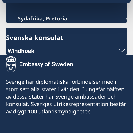
Sydafrika, Pretoria
Svenska konsulat
Windhoek
Telefon
+264 81 122 1289
Sverige har diplomatiska förbindelser med i
E-post
stort sett alla stater i världen. I ungefär hälften
av dessa stater har Sverige ambassader och
swehonoraryconsulatenamibia@gmail.com
konsulat. Sveriges utrikesrepresentation består
Drakensbergstreet 17
av drygt 100 utlandsmyndigheter.
(cnr of Drakensberg and Hakos street)
please note, open by appointment only