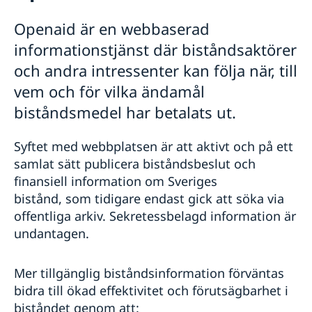
Rösta i Namibia
Reseinformation
Openaid är en webbaserad
Pass utomlands
Utvecklingssamarbete
Ambassadens reseinformation
Hjälp kring medborgarskap
informationstjänst där biståndsaktörer
Akut hjälp
Aktuella händelser
Inför resan
Programöversikt Namibia
och andra intressenter kan följa när, till
Allmänna säkerhetsläget
Openaid
vem och för vilka ändamål
Terrorism
Service för svenska företag
Naturförhållanden och katastrofer
biståndsmedel har betalats ut.
Handel med Namibia
In- och utresebestämmelser
Hälso- och sjukvård
Syftet med webbplatsen är att aktivt och på ett
Lokala lagar och sedvänjor
samlat sätt publicera biståndsbeslut och
Kriminalitet och personlig säkerhet
finansiell information om Sveriges
Trafiksäkerhet
Resa i landet
bistånd, som tidigare endast gick att söka via
Om Namibia
offentliga arkiv. Sekretessbelagd information är
undantagen.
Mer tillgänglig biståndsinformation förväntas
bidra till ökad effektivitet och förutsägbarhet i
biståndet genom att: