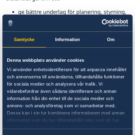
ge bättre underlag för planering, styrning,
beslut och prioriteringar
underlätta synliggörandet av biståndets
resultat
Samtycke
Information
Om
stärka förutsättningarna för
ansvarsutkrävande på olika nivåer
Denna webbplats använder cookies
begränsa utrymmet för korruption,
Vi använder enhetsidentifierare för att anpassa innehållet
duplicering och felaktig resursanvändning
och annonserna till användarna, tillhandahålla funktioner
Sverige är ett av de första länder som börjat
för sociala medier och analysera vår trafik. Vi
presentera biståndet på detta sätt. Även Norge,
vidarebefordrar även sådana identifierare och annan
Estland, Storbritannien och USA arbetar för
information från din enhet till de sociala medier och
närvarande med att utveckla liknande
annons- och analysföretag som vi samarbetar med.
Dessa kan i sin tur kombinera informationen med annan
satsningar.
information som du har tillhandahållit eller som de har
samlat in när du har använt deras tjänster.
Redovisningen av biståndet har med åren blivit