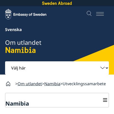
Sweden Abroad
Svenska
Om utlandet
Namibia
Välj
här
Om utlandet
Namibia
Utvecklingssamarbete
Namibia
Rösta i Namibia