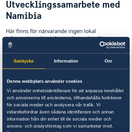
Utvecklingssamarbete med
Hjälp till svenskar i Namibia
Namibia
Rösta i Namibia
Reseinformation
Pass utomlands
Utvecklingssamarbete
Ambassadens reseinformation
Hjälp kring medborgarskap
Här finns för närvarande ingen lokal
Akut hjälp
Aktuella händelser
Inför resan
Programöversikt Namibia
Service för svenska företag
information. Kontakta ambassaden för
Allmänna säkerhetsläget
Openaid
Handel med Namibia
information om eventuella lokala villkor. Länk
Terrorism
till ambassaden hittar du längst ned på sidan.
Naturförhållanden och katastrofer
In- och utresebestämmelser
Samtycke
Information
Om
Hälso- och sjukvård
Lokala lagar och sedvänjor
Utvecklingssamarbete
Kriminalitet och personlig säkerhet
Denna webbplats använder cookies
Trafiksäkerhet
Vi använder enhetsidentifierare för att anpassa innehållet
Målet för svenskt bistånd är att skapa
Resa i landet
och annonserna till användarna, tillhandahålla funktioner
Om Namibia
förutsättningar för bättre levnadsvillkor för
för sociala medier och analysera vår trafik. Vi
människor som lever i fattigdom och förtryck.
vidarebefordrar även sådana identifierare och annan
Alla som bor i Sverige och betalar skatt är med
information från din enhet till de sociala medier och
och bidrar.
annons- och analysföretag som vi samarbetar med.