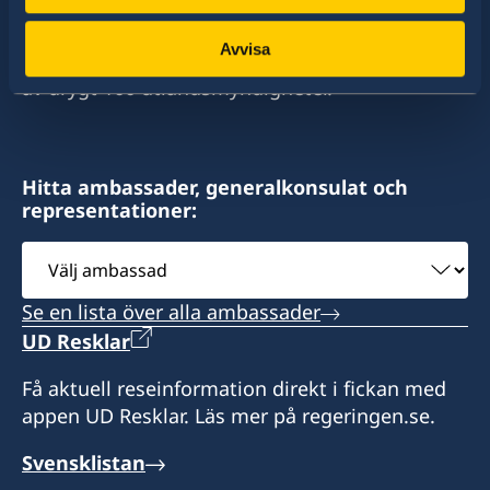
stort sett alla stater i världen. I ungefär hälften
av dessa stater har Sverige ambassader och
swehonoraryconsulatenamibia@gmail.com
Avvisa
konsulat. Sveriges utrikesrepresentation består
Drakensbergstreet 17
av drygt 100 utlandsmyndigheter.
(cnr of Drakensberg and Hakos street)
please note, open by appointment only
Hitta ambassader, generalkonsulat och
Consulate of Sweden
representationer:
PO Box 3855, Windhoek
Namibia
Välj
ambassad
Honorärkonsul Lena Brinkmann
Se en lista över alla ambassader
UD Resklar
Honorärkonsul
Få aktuell reseinformation direkt i fickan med
Lena Brinkmann
appen UD Resklar. Läs mer på regeringen.se.
Svensklistan