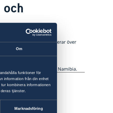
 och
du under denna period passerar över
 extra försiktig pga av
Om
rra och nordöstra delen av Namibia.
andahålla funktioner för
n information från din enhet
 tur kombinera informationen
deras tjänster.
Marknadsföring