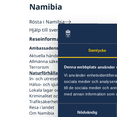
Namibia
Rösta i Namibia
Hjälp till svenskar i Namibia
Rösta i Namibia
Reseinformation
Pass utomlands
Ambassadens reseinformation
Hjälp kring medborgarskap
Samtycke
Akut hjälp
Aktuella händelser
Allmänna säkerhetsläget
Terrorism
Denna webbplats använder 
Naturförhållanden och katastrofer
Vi använder enhetsidentifierar
In- och utresebestämmelser
sociala medier och analysera 
Hälso- och sjukvård
till de sociala medier och a
Lokala lagar och sedvänjor
med annan information som du 
Kriminalitet och personlig säkerhet
Trafiksäkerhet
Samtyckesval
Resa i landet
Nödvändig
Om Namibia