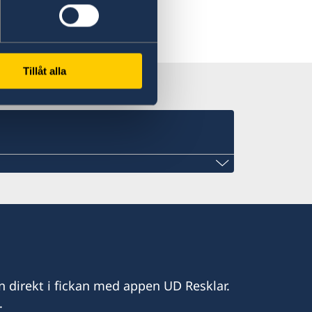
Tillåt alla
amibia@gmail.com
n direkt i fickan med appen UD Resklar.
.