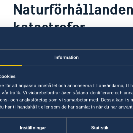
Naturförhållanden
katastrofer
Regnperioden är mellan oktober till april. Om 
flodbankar och/eller kör på grusväg bör du vara
Information
översvämningsrisken.
cookies
Sporadiska översvämningar kan ske främst i no
e för att anpassa innehållet och annonserna till användarna, tillh
vår trafik. Vi vidarebefordrar även sådana identifierare och anna
Senast uppdaterad 04 aug. 2026, 14.23
nnons- och analysföretag som vi samarbetar med. Dessa kan i sin
har tillhandahållit eller som de har samlat in när du har använt 
Inställningar
Statistik