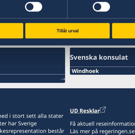
Tillåt urval
Svenska konsulat
Windhoek
Telefon
+264 81 122 1289
E-post
UD Resklar
d i stort sett alla stater
swehonoraryconsulaten
ter har Sverige
Få aktuell reseinformatio
ikesrepresentation består
Läs mer på regeringen.se
Drakensbergstreet 17