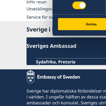
Inför resan
Utvecklingssamarbete
Programöversikt Namibia
Service för svenska företag
Openaid
Handel med Namibia
Avvisa
Sverige i Namibia
Sveriges Ambassad
Sydafrika, Pretoria
Sverige har diplomatiska förbindelser me
i världen. I ungefär hälften av dessa sta
ambassader och konsulat. Sveriges utr