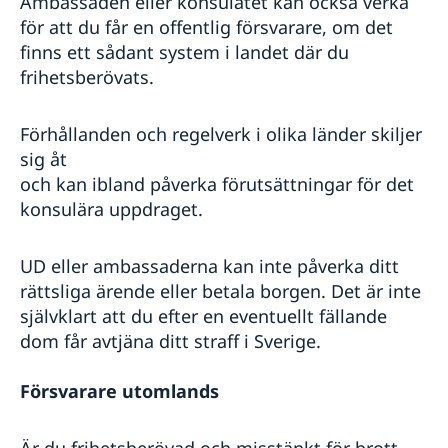
Ambassaden eller konsulatet kan också verka
Naturförhållanden och katastrofer
för att du får en offentlig försvarare, om det
In- och utresebestämmelser
Hälso- och sjukvård
finns ett sådant system i landet där du
Lokala lagar och sedvänjor
frihetsberövats.
Kriminalitet och personlig säkerhet
Trafiksäkerhet
Förhållanden och regelverk i olika länder skiljer
Försäkringsskydd
sig åt
Resa i landet
och kan ibland påverka förutsättningar för det
konsulära uppdraget.
UD eller ambassaderna kan inte påverka ditt
rättsliga ärende eller betala borgen. Det är inte
självklart att du efter en eventuellt fällande
dom får avtjäna ditt straff i Sverige.
Försvarare utomlands