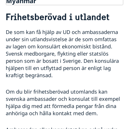
Myanmar
Rösta i Myanmar
Frihetsberövad i utlandet
Hjälp till svenskar i Myanmar
Rösta i Myanmar
De som kan få hjälp av UD och ambassaderna
Konsulär service till svenskar utomlands
Om du blir sjuk eller skadar dig utomlands
under sin utlandsvistelse är de som omfattas
Larmcentraler
av lagen om konsulärt ekonomiskt bistånd.
Frihetsberövad i utlandet
Svensk medborgare, flykting eller statslös
Bosatt utomlands
person som är bosatt i Sverige. Den konsulära
Dödsfall utomlands
hjälpen till en utflyttad person är enligt lag
Efterlevandepension
kraftigt begränsad.
Advokatlista
Avgifter
Om du blir frihetsberövad utomlands kan
Reseinformation
svenska ambassader och konsulat till exempel
Ambassadens sektionskansli i Yangon
Reseinformation Myanmar
hjälpa dig med att förmedla pengar från dina
Honorärkonsulatet i Yangon
Aktuella händelser
anhöriga och hålla kontakt med dem.
Passverksamhet i Myanmar
Allmänna säkerhetsläget
Samordningsnummer Myanmar
Terrorism