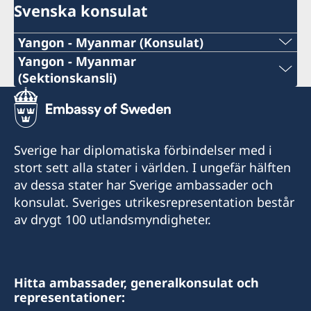
Svenska konsulat
Yangon - Myanmar (Konsulat)
Telefonnummer under arbetstid:
Yangon - Myanmar
(Sektionskansli)
+95 (0)9 787 81 78 81
Telefonnummer under arbetstid:
Telefonnummer efter arbetstid (ambassaden
+95-(0)1-513456/513627/513715/513740
Bangkok):
Sverige har diplomatiska förbindelser med i
Telefonnummer efter arbetstid (ambassaden
stort sett alla stater i världen. I ungefär hälften
+66 (0)2 263 72 99 (akuta ärenden)
Bangkok):
av dessa stater har Sverige ambassader och
konsulat. Sveriges utrikesrepresentation består
E-post:
+66 (0)2 263 72 99 (akuta ärenden)
av drygt 100 utlandsmyndigheter.
swedishconsulateyangon@gmail.com
E-post:
Consulate of Sweden
sektionskansliet.yangon@gov.se
130 (B) Than Lwin Rd.
Hitta ambassader, generalkonsulat och
representationer:
Bahan Township
Ambassadens sektionskansli i Yangon