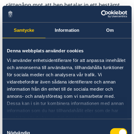
rättegång mot att hen betalar in ett bestämt
belopp (kan vara en större summa pengar). Det
fungerar som en slags säkerhet för att
personen verkligen kommer att infinna sig till
Samtycke
Information
Om
rättegången.
Du kan inte låna pengar av ambassaden för att
Denna webbplats använder cookies
betala borgen eller böter.
Vi använder enhetsidentifierare för att anpassa innehållet
och annonserna till användarna, tillhandahålla funktioner
för sociala medier och analysera vår trafik. Vi
Häkten och fängelser utomlands
vidarebefordrar även sådana identifierare och annan
information från din enhet till de sociala medier och
I många länder är förhållandena i häkten och
annons- och analysföretag som vi samarbetar med.
fängelser sämre än de svenska.
Dessa kan i sin tur kombinera informationen med annan
information som du har tillhandahållit eller som de har
Extra mat, hygienartiklar med mera behöver du
samlat in när du har använt deras tjänster.
i regel själv betala för. Om du saknar pengar
Samtyckesval
och om inga andra vägar finns kan UD hjälpa
Nödvändig