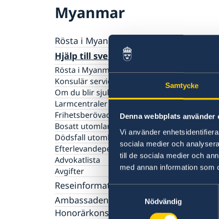
Myanmar
Rösta i Myanmar
Hjälp till svenskar i Myanmar
Rösta i Myanmar
Konsulär service till svenskar utomlands
Samtycke
Om du blir sjuk eller skadar dig utomlands
Larmcentraler
Frihetsberövad i utlandet
Denna webbplats använder 
Bosatt utomlands
Vi använder enhetsidentifierar
Dödsfall utomlands
sociala medier och analysera 
Efterlevandepension
till de sociala medier och a
Advokatlista
med annan information som du 
Avgifter
Reseinformation
Samtyckesval
Ambassadens sektionskansli i Yangon
Nödvändig
Reseinformation Myanmar
Honorärkonsulatet i Yangon
Aktuella händelser