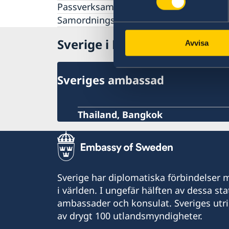
Passverksamhet i Myanmar
Allmänna säkerhetsläget
Samordningsnummer Myanmar
Terrorism
Naturförhållanden och katastrofer
Sverige i Myanmar
In- och utresebestämmelser
Avvisa
Hälso- och sjukvård
Lokala lagar och sedvänjor
Kriminalitet och personlig säkerhet
Sveriges ambassad
Trafiksäkerhet
Försäkringsskydd
Resa i landet
Thailand, Bangkok
Sverige har diplomatiska förbindelser me
i världen. I ungefär hälften av dessa sta
ambassader och konsulat. Sveriges utr
av drygt 100 utlandsmyndigheter.