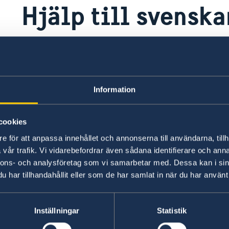
Hjälp till svensk
Sveriges honorärkonsulat i Yangon til
konsulära tjänster för svenska medbo
har dock huvudansvaret för den konsu
Information
Kontaktuppgifter till honorärkonsulatet
cookies
Generella frågor om hjälp utomland
e för att anpassa innehållet och annonserna till användarna, tillh
vår trafik. Vi vidarebefordrar även sådana identifierare och anna
Frågor och svar om hjälp utomlands - på reg
nnons- och analysföretag som vi samarbetar med. Dessa kan i sin
har tillhandahållit eller som de har samlat in när du har använt 
På regeringen.se finns grundläggande informati
på vanliga frågor om hjälp till svenskar utomla
ytterligare villkor.
Inställningar
Statistik