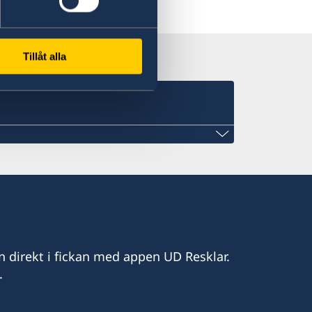
Tillåt alla
de.com
n direkt i fickan med appen UD Resklar.
.
uède à Monaco