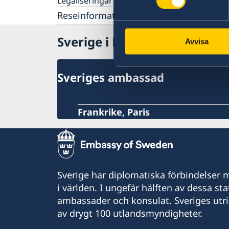
Om svenskt medborgarskap
Legaliseringar
Dubbelt medborgarskap
Reseinformation
Registrera nyfödd utomlands
Ansökan om att behålla sitt svenska
Ambassadens reseinformation
Sverige i Monaco
medborgarskap
Avvisa
Aktuella händelser
Inför resan
Allmänna säkerhetsläget
Om olyckan är framme
Terrorism
Sveriges ambassad
Naturförhållanden och katastrofer
In- och utresebestämmelser
Hälso- och sjukvård
Frankrike, Paris
Lokala lagar och sedvänjor
Kriminalitet och personlig säkerhet
Trafiksäkerhet
Sverige har diplomatiska förbindelser me
i världen. I ungefär hälften av dessa sta
ambassader och konsulat. Sveriges utr
av drygt 100 utlandsmyndigheter.