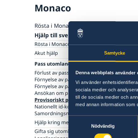
Monaco
Rösta i Monaco
Hjälp till svenskar i Monaco
Rösta i Monaco
Akut hjälp
Samtycke
Ekonomiskt nödställd
Pass utomlands
Om du blir sjuk eller råkar ut för en olycka
Förlust av pass
Denna webbplats använder 
Juridisk hjälp i utlandet
Förnyelse av pass för vuxna
Dödsfall
Vi använder enhetsidentifierar
Förnyelse av pass för barn under 18 år
Larmcentraler
sociala medier och analysera 
Ansökan om pass för barn under 18 år
Hemtransport
till de sociala medier och a
Provisoriskt pass
med annan information som du 
Nationellt id-kort
Samordningsnummer
Samtyckesval
Hjälp kring medborgarskap
Nödvändig
Återfå svenskt medborgarskap
Gifta sig utomlands