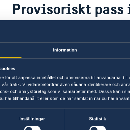
Provisoriskt pass
Läs mer om detta på sidorna om
provisoriskt p
Information
Provisoriskt pass
Här finns grundläggande information som gäller f
cookies
dessutom ytterligare villkor. Kontakta ansvari
e för att anpassa innehållet och annonserna till användarna, tillh
vår trafik. Vi vidarebefordrar även sådana identifierare och anna
nnons- och analysföretag som vi samarbetar med. Dessa kan i sin
Läs mer
har tillhandahållit eller som de har samlat in när du har använt 
Inställningar
Statistik