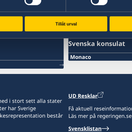
Tillåt urval
Svenska konsulat
Monaco
Telefon:
+377 97 97 87 24
E-mail:
UD Resklar
d i stort sett alla stater
monaco@consulatdesue
ter har Sverige
Få aktuell reseinformatio
ikesrepresentation består
Läs mer på regeringen.se
Consulat honoraire de S
Clipper Palace
Svensklistan
4, Rue de la Turbie