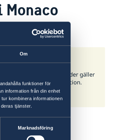
 i Monaco
ass i Frankrike
.
Om
ör alla länder. I vissa länder gäller
g ambassad för mer information.
andahålla funktioner för
n information från din enhet
 tur kombinera informationen
deras tjänster.
Marknadsföring