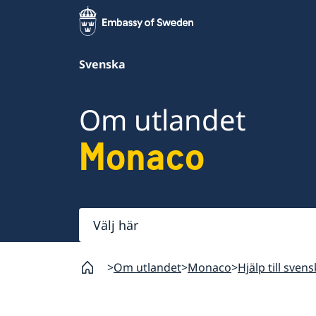
Svenska
Om utlandet
Monaco
Välj
här
Om utlandet
Monaco
Hjälp till sven