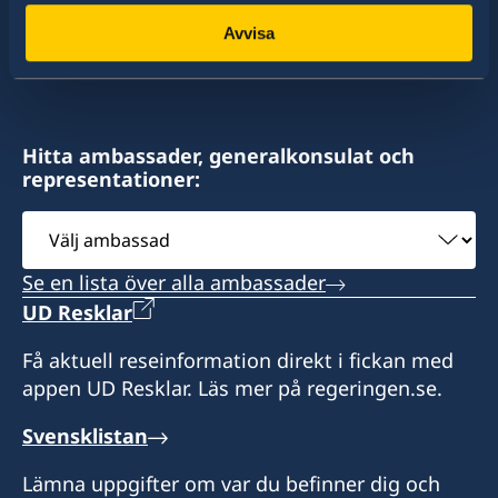
monaco@consulatdesuede.com
konsulat. Sveriges utrikesrepresentation består
Avvisa
Consulat honoraire de Suède à Monaco
av drygt 100 utlandsmyndigheter.
Clipper Palace
4, Rue de la Turbie
98000 Monaco
Hitta ambassader, generalkonsulat och
representationer:
Telefontider:
Måndag 9.00-14.00
Välj
Tisdag - fredag 9.00-12.00
ambassad
Se en lista över alla ambassader
Öppettider:
UD Resklar
Enligt överenskommelse.
Extra helgdagar i Monaco då konsulatet är
Få aktuell reseinformation direkt i fickan med
stängt:
appen UD Resklar. Läs mer på regeringen.se.
27/1, 25/5, 4/6, 2/11, 19/11, 8/12 2026
Sommarstängt : 5/08-31/08 2026
Svensklistan
Lämna uppgifter om var du befinner dig och
Konsulatet i Monaco kan utlämna pass, ID-kort