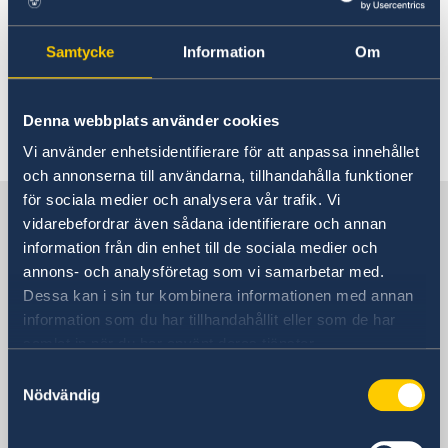
Monaco
Rösta i Monaco
Juridisk hjälp i utlandet
Samtycke
Information
Om
Hjälp till svenskar i Monaco
Rösta i Monaco
Läs mer om detta på sidan
Akut hjälp
Denna webbplats använder cookies
Juridisk hjälp i Frankrike
.
Ekonomiskt nödställd
Vi använder enhetsidentifierare för att anpassa innehållet
Om du blir sjuk eller råkar ut för en olycka
och annonserna till användarna, tillhandahålla funktioner
Juridisk hjälp i utlandet
för sociala medier och analysera vår trafik. Vi
Sverige i Monaco
Dödsfall
vidarebefordrar även sådana identifierare och annan
Larmcentraler
information från din enhet till de sociala medier och
Hemtransport
annons- och analysföretag som vi samarbetar med.
Sveriges ambassad
Pass utomlands
Dessa kan i sin tur kombinera informationen med annan
Förlust av pass
Hjälp kring medborgarskap
information som du har tillhandahållit eller som de har
Förnyelse av pass för vuxna
samlat in när du har använt deras tjänster.
Återfå svenskt medborgarskap
Gifta sig utomlands
Frankrike, Paris
Förnyelse av pass för barn under 18 år
Om svenskt medborgarskap
Legaliseringar
Samtyckesval
Ansökan om pass för barn under 18 år
Nödvändig
Dubbelt medborgarskap
Reseinformation
Provisoriskt pass
Svenska konsulat
Nationellt id-kort
Registrera nyfödd utomlands
Ansökan om att behålla sitt svenska medborgarskap
Ambassadens reseinformation
Samordningsnummer