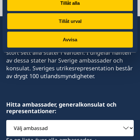
Tillåt alla
Moldavien, Chisinau
Tillåt urval
Avvisa
Sverige har diplomatiska förbindelser med i
stort sett alla stater i världen. I ungefär hälften
av dessa stater har Sverige ambassader och
konsulat. Sveriges utrikesrepresentation består
av drygt 100 utlandsmyndigheter.
Hitta ambassader, generalkonsulat och
representationer:
Välj
ambassad