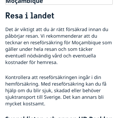
Moçambique
Rösta i Moçambique
Resa i landet
Hjälp till svenskar i Moçambique
Rösta i Moçambique
Reseinformation
Det är viktigt att du är rätt försäkrad innan du
Akut hjälp
Ambassadens reseinformation
påbörjar resan. Vi rekommenderar att du
Moçambique
Ekonomiskt nödställd
Pass i Moçambique
tecknar en reseförsäkring för Moçambique som
Om du blir sjuk eller råkar ut för en olycka
Aktuella händelser
Pass för vuxna
Svenskt medborgarskap
gäller under hela resan och som täcker
Dödsfall
Allmänna säkerhetsläget
Pass för minderåringar
Gifta sig i Moçambique
eventuell nödvändig vård och eventuella
Resa i landet
Samordningsnummer
Avgifter
In- och utresebestämmelser
kostnader för hemresa.
Förlust av pass i Moçambique
Legaliseringar
Hälso- och sjukvård
Provisoriskt pass
Lokala lagar och sedvänjor
Nationellt id-kort
Spridning av infrektionssjukdomen Mpox
Kontrollera att reseförsäkringen ingår i din
Kriminalitet och personlig säkerhet
hemförsäkring. Med reseförsäkring kan du få
Trafiksäkerhet
hjälp om du blir sjuk, skadad eller behöver
Terrorism
sjuktransport till Sverige. Det kan annars bli
Naturförhållanden och katastrofer
mycket kostsamt.
Service för svenska företag i Moçambique