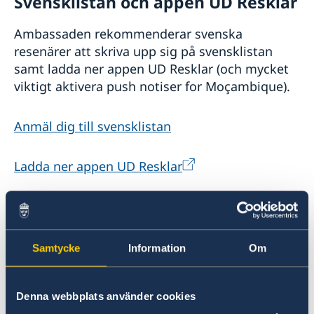
Svensklistan och appen UD Resklar
Ambassaden rekommenderar svenska
resenärer att skriva upp sig på svensklistan
samt ladda ner appen UD Resklar (och mycket
viktigt aktivera push notiser for Moçambique).
Anmäl dig till svensklistan
Ladda ner appen UD Resklar
Kontanter och bankomater
Bankomater finns i provinshuvudstäderna och
Samtycke
Information
Om
större städer. Det går också att växla på
växlingskontor i de större städerna från USD,
EUR, GBP eller ZAR, om du inte vill ta ut pengar
Denna webbplats använder cookies
i bankomat. De flesta restauranger och affärer