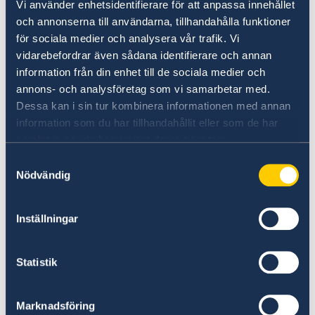
Vi använder enhetsidentifierare för att anpassa innehållet
tar kreditkort, främst VISA, men inte alla. Med
och annonserna till användarna, tillhandahålla funktioner
Mastercard kan det vara svårt att ta ut pengar
för sociala medier och analysera vår trafik. Vi
och betala.
vidarebefordrar även sådana identifierare och annan
information från din enhet till de sociala medier och
Kontrollera ditt bankutdrag när du kommit
annons- och analysföretag som vi samarbetar med.
hem om du använt kreditkort.
Dessa kan i sin tur kombinera informationen med annan
information som du har tillhandahållit eller som de har
samlat in när du har använt deras tjänster.
Det har ibland förekommit svårigheter att
betala och ta ut kontanter med bankkort i
Samtyckesval
Nödvändig
landet. Besökare rekommenderas att ta med
sig utländsk valuta i reserv (Euro eller US dollar)
för att växla till lokal valuta på plats.
Inställningar
Lokala engelskspråkiga medier
Statistik
Club of Mozambique
Marknadsföring