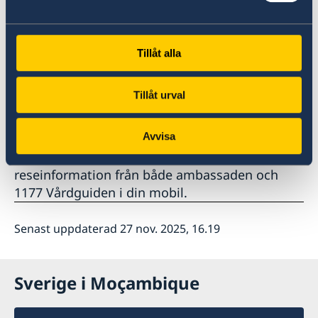
Registrera dig på svensklistan
Ambassaden uppmanar svenskar i
Tillåt alla
Mocambique, bosatta såväl som
korttidsbesökare, att
Tillåt urval
anmäla sig till svensklistan
. Informationen är
avsedd att användas i beredskapssyfte.
Avvisa
Ladda gärna ner appen UD Resklar
så har du
reseinformation från både ambassaden och
1177 Vårdguiden i din mobil.
Senast uppdaterad 27 nov. 2025, 16.19
Sverige i Moçambique