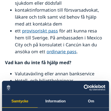
Naturförhållanden och katastrofer i Mexiko
sjukdom eller dödsfall
Hälso- och sjukvård i Mexiko
kontaktinformation till försvarsadvokat,
Lokala lagar och sedvänjor i Mexiko
läkare och tolk samt vid behov få hjälp
Kriminalitet och personlig säkerhet i Mexiko
Trafiksäkerhet i Mexiko
med att kontakta dem
Praktisk information
ett
provisoriskt pass
för att kunna resa
Vid nödsituation
hem till Sverige. På ambassaden i Mexico
City och på konsulatet i Cancún kan du
ansöka om ett
ordinarie pass
.
Vad kan du inte få hjälp med?
Valutaväxling eller annan bankservice
Hotell- och biljettbokningar
Betalning av skulder, böter eller borgen
Tolkning och översättningar
Samtycke
Information
Om
Tänk på att