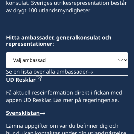
konsulat. Sveriges utrikesrepresentation består
Kontor +52 1 (33) 2255 1406
P. +52 81 8336 6771
Tel +52 664 686 5875
av drygt 100 utlandsmyndigheter.
Tel. +52 998 848 8900
M. +52 81 1900 0543
Cel +52 1 664 331 8480
Nödfall: +52 998 845 1485
sueciaguadalajara@gmail.com
norma.cerros@gmail.com
jbarreto@grupocentura.com
kativara@prodigy.net.mx
Boka tid per tel. eller e-post
Hitta ambassader, generalkonsulat och
Boka tid via tel eller e-post
representationer:
Boka tid per e-post eller tel
Alla besök behöver tidsbokas per e-post eller
telefon
Välj
ambassad
Se en lista över alla ambassader
UD Resklar
Få aktuell reseinformation direkt i fickan med
appen UD Resklar. Läs mer på regeringen.se.
Svensklistan
Lämna uppgifter om var du befinner dig och
hur du kan kontaktas under din utlandsvistelse.