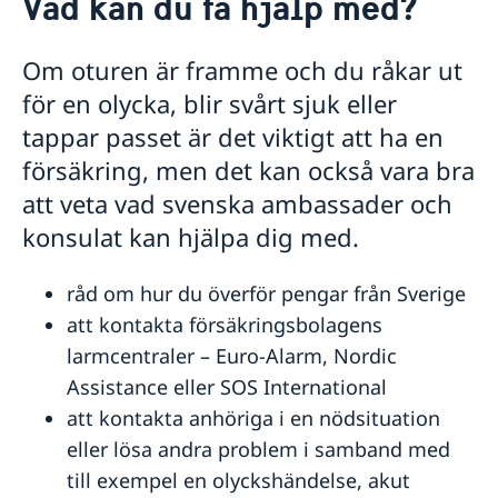
Vad kan du få hjälp med?
Hjälp till svenskar i Mexiko
Rösta i Mexiko
Om oturen är framme och du råkar ut
Levnadsintyg i Mexiko
för en olycka, blir svårt sjuk eller
Pass i Mexiko
Passansökan för vuxna i Mexiko
Legaliseringar i Mexiko
tappar passet är det viktigt att ha en
Ansökan om, eller förnyelse av pass för barn under
Om svenskt Medborgarskap i Mexiko
försäkring, men det kan också vara bra
18 år i Mexiko
Konsulära avgifter i Mexiko
att veta vad svenska ambassader och
Provisoriskt pass i Mexiko
Körkort i Mexiko
Samordningsnummer i Mexiko
konsulat kan hjälpa dig med.
Akut hjälp i Mexiko
Vad kan du få hjälp med?
råd om hur du överför pengar från Sverige
Gifta sig i Mexiko
att kontakta försäkringsbolagens
Advokatlista i Mexiko
Reseinformation i Mexiko
larmcentraler – Euro-Alarm, Nordic
Assistance eller SOS International
Ambassadens reseinformation i Mexiko
att kontakta anhöriga i en nödsituation
Aktuella händelser i Mexiko
eller lösa andra problem i samband med
Allmänna säkerhetsläget i Mexiko
In- och utresebestämmelser i Mexiko
till exempel en olyckshändelse, akut