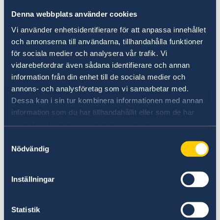
teckna en reseförsäkring eller kontrollera
Denna webbplats använder cookies
om du har en hemförsäkring med
Vi använder enhetsidentifierare för att anpassa innehållet
reseskydd innan resan börjar
och annonserna till användarna, tillhandahålla funktioner
ha giltigt pass och visum
för sociala medier och analysera vår trafik. Vi
kontrollera om du behöver vaccinera dig
vidarebefordrar även sådana identifierare och annan
information från din enhet till de sociala medier och
om du befinner dig i en nödsituation,
annons- och analysföretag som vi samarbetar med.
kontakta ambassaden eller närmsta
Dessa kan i sin tur kombinera informationen med annan
konsulat
information som du har tillhandahållit eller som de har
kontakta dina anhöriga i en krissituation
samlat in när du har använt deras tjänster.
tänk på att aldrig ta med paket eller
Samtyckesval
väskor med okänt innehåll när du ska
Nödvändig
passera en landsgräns.
Inställningar
I en krissituation är det viktigt att följa lokala
myndigheters råd och rekommendationer. Se
vår
Reseinformation
Statistik