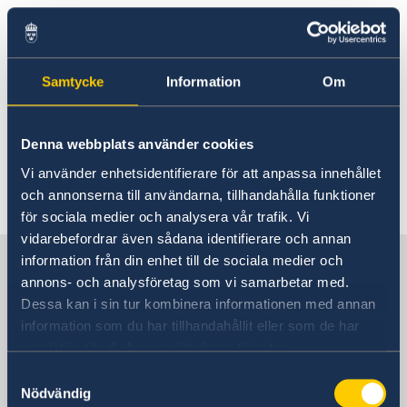
Rösta i Mauritius
Trafiksäkerhet
Hjälp till svenskar i Mauritius
Rösta i Mauritius
Reseinformation
På Mauritius är det vänstertrafik. Den främsta
Akut hjälp
Samtycke
Information
Om
Ambassadens reseinformation
Pass utomlands
säkerhetsrisken på Mauritius är trafiken och
Hjälp kring medborgarskap
Aktuella händelser
försiktighet bör iakttas särskilt efter mörkrets
Allmänna säkerhetsläget
Denna webbplats använder cookies
inbrott.
Terrorism
Vi använder enhetsidentifierare för att anpassa innehållet
Naturförhållanden och katastrofer
Senast uppdaterad 05 juni 2026, 09.10
och annonserna till användarna, tillhandahålla funktioner
In- och utresebestämmelser
för sociala medier och analysera vår trafik. Vi
Lokala lagar och sedvänjor
vidarebefordrar även sådana identifierare och annan
Kriminalitet och personlig säkerhet
Sverige i Mauritius
information från din enhet till de sociala medier och
Trafiksäkerhet
annons- och analysföretag som vi samarbetar med.
Hälso- och sjukvård
Övriga upplysningar
Dessa kan i sin tur kombinera informationen med annan
Resa i landet
Sveriges ambassad
information som du har tillhandahållit eller som de har
Hjälp till svenskar utomlands
samlat in när du har använt deras tjänster.
Samtyckesval
Zimbabwe, Harare
Nödvändig