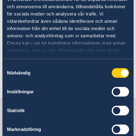
och annonserna till användarna, tillhandahålla funktioner
UD:s reseinformation på
för sociala medier och analysera vår trafik. Vi
regeringen.se
vidarebefordrar även sådana identifierare och annan
information från din enhet till de sociala medier och
Ladda ner appen UD Resklar
annons- och analysföretag som vi samarbetar med.
Dessa kan i sin tur kombinera informationen med annan
Ladda ner UD Resklar på Google Play
information som du har tillhandahållit eller som de har
Ladda ner UD Resklar på iTunes
samlat in när du har använt deras tjänster.
Samtyckesval
Följ UD Resklar på Facebook och X
Nödvändig
UD Resklar på Facebook
Inställningar
UD Resklar på X
Sverige i Mauritius
Statistik
Sveriges ambassad
Marknadsföring