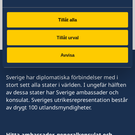
Zimbabwe, Harare
Tillåt alla
Svenska konsulat
Tillåt urval
Mauritius
Avvisa
Sveriges Honorärkonsulat
C/O Taylor Smith & Co Ltd
Sverige har diplomatiska förbindelser med i
Aqualia Bldg, Old Quay D. Road
stort sett alla stater i världen. I ungefär hälften
Port Louis, Mauritius
av dessa stater har Sverige ambassader och
konsulat. Sveriges utrikesrepresentation består
Tel: +230 2063333
av drygt 100 utlandsmyndigheter.
Fax: +230 2402884
Mail: swedishconsulate@taylorsmith.mu
Hitta ambassader, generalkonsulat och