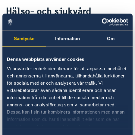
Rösta i Mauritius
Hälso- och sjukvård
Hjälp till svenskar i Mauritius
Rösta i Mauritius
Reseinformation
Bra privat sjukvård finns att tillgå på Mauritius;
Akut hjälp
Ambassadens reseinformation
Pass utomlands
allvarligare skador eller sjukdomsfall kan kräva
Samtycke
Information
Om
Hjälp kring medborgarskap
Aktuella händelser
evakuering till Sydafrika. Därför uppmanas
Allmänna säkerhetsläget
resenärer att ha komplett rese- och
Terrorism
sjukförsäkring som även täcker sjuktransport.
Denna webbplats använder cookies
Naturförhållanden och katastrofer
Kontakta en vaccinationscentral i god tid innan
In- och utresebestämmelser
Vi använder enhetsidentifierare för att anpassa innehållet
resa till Mauritius.
Lokala lagar och sedvänjor
och annonserna till användarna, tillhandahålla funktioner
Kriminalitet och personlig säkerhet
för sociala medier och analysera vår trafik. Vi
Senast uppdaterad 05 juni 2026, 09.10
Trafiksäkerhet
vidarebefordrar även sådana identifierare och annan
Hälso- och sjukvård
information från din enhet till de sociala medier och
Övriga upplysningar
annons- och analysföretag som vi samarbetar med.
Resa i landet
Sverige i Mauritius
Dessa kan i sin tur kombinera informationen med annan
Hjälp till svenskar utomlands
information som du har tillhandahållit eller som de har
samlat in när du har använt deras tjänster.
Sveriges ambassad