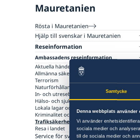
Mauretanien
Rösta i Mauretanien
Hjälp till svenskar i Mauretanien
Rösta i Mauretanien
Reseinformation
Akut hjälp
Ambassadens reseinformation
Pass utomlands
Aktuella händelser
Allmänna säkerhetsläget
Terrorism
Naturförhållanden och katastrofer
Samtycke
In- och utresebestämmelser
Hälso- och sjukvård
Lokala lagar och sedvänjor
Denna webbplats använder 
Kriminalitet och personlig säkerhet
Trafiksäkerhet
Vi använder enhetsidentifierar
Resa i landet
sociala medier och analysera 
Service för svenska företag
till de sociala medier och a