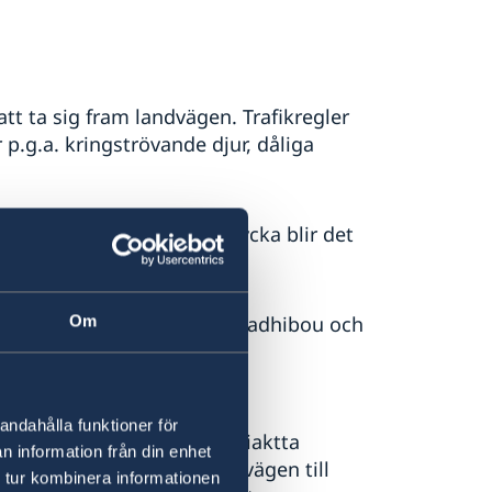
att ta sig fram landvägen. Trafikregler
r p.g.a. kringströvande djur, dåliga
n chaufför. I händelse av olycka blir det
olaget SNIM, finns mellan Noadhibou och
Om
r i förväg.
 Senegal.
andahålla funktioner för
r det särskilt viktigt att iaktta
n information från din enhet
r. Lämna uppgifter om resvägen till
 tur kombinera informationen