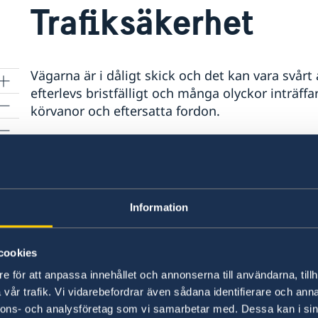
Trafiksäkerhet
Vägarna är i dåligt skick och det kan vara svårt 
efterlevs bristfälligt och många olyckor inträffa
körvanor och eftersatta fordon.
Det är att föredra att vid hyra av bil även hyra i
då företaget som är ansvarigt.
Tågförbindelse, i regi av det nationella gruvb
Information
Atar (80 km från Choum). Det krävs att man boka
Reguljär båtförbindelse finns över gränsen mot
cookies
e för att anpassa innehållet och annonserna till användarna, tillh
Reser man i gränstrakter och avlägsna områden, ä
vår trafik. Vi vidarebefordrar även sådana identifierare och anna
försiktighet eftersom kidnappningsrisken är sto
nnons- och analysföretag som vi samarbetar med. Dessa kan i sin