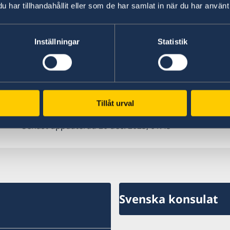
familj och nära vänner men undvik att sprida upp
har tillhandahållit eller som de har samlat in när du har använt 
nödvändiga säkerhetsåtgärder, sök information 
lokala myndigheter och medför ID-handling.
Inställningar
Statistik
Om resor företas kring den 20-30 km långa str
Västsahara finns risk att råka ut för icke deto
rörelser av sand och sanddynor. Lämpligast att 
från lokal expertis och medför vatten och förnö
Tillåt urval
Senast uppdaterad 20 dec. 2025, 01.45
Svenska konsulat