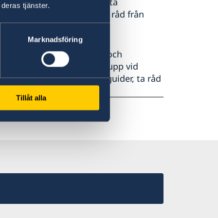
gifter i vidare kretsar, vidta
deras tjänster.
om aktuellt läge, inhämta råd från
Marknadsföring
äckan mellan Mauretanien och
nerade minor som kan dyka upp vid
resa i konvoj med erfarna guider, ta råd
denheter.
Tillåt alla