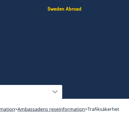
Sweden Abroad
rmation
Ambassadens reseinformation
Trafiksäkerhet