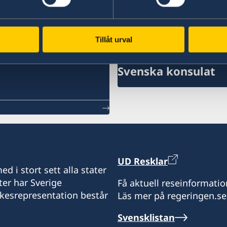
Ladda ner UD Resklar på iTunes
UD
Tillåt urval
Svenska konsulat
UD Resklar
d i stort sett alla stater
ter har Sverige
Få aktuell reseinformatio
ikesrepresentation består
Läs mer på regeringen.se
Svensklistan