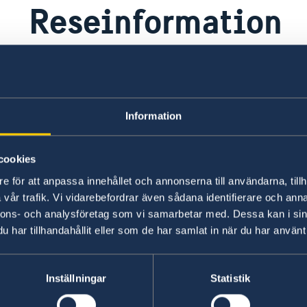
Reseinformation
Ambassadens reseinformation
UD
Information
Ambassadens reseinformation innehåller
På 
landspecifik information och aktuella
råd
händelser som kan påverka dig som är i
inf
cookies
landet.
UD 
e för att anpassa innehållet och annonserna till användarna, tillh
vår trafik. Vi vidarebefordrar även sådana identifierare och anna
Ambassadens reseinformation –
UD
nnons- och analysföretag som vi samarbetar med. Dessa kan i sin
Mauretanien
re
har tillhandahållit eller som de har samlat in när du har använt 
Ladda ner appen UD Resklar
Fö
X
Inställningar
Statistik
Ladda ner UD Resklar på Google Play
UD