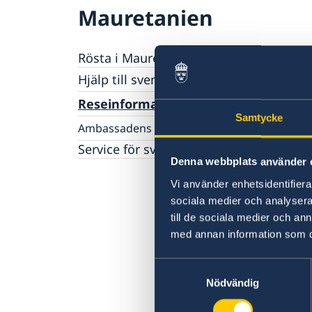
Mauretanien
Rösta i Mauretanien
Hjälp till svenskar i Mauretanien
Rösta i Mauretanien
Reseinformation
Akut hjälp
Samtycke
Ambassadens reseinformation
Pass utomlands
Aktuella händelser
Service för svenska företag
Denna webbplats använder 
Allmänna säkerhetsläget
Terrorism
Vi använder enhetsidentifierar
Naturförhållanden och katastrofer
sociala medier och analysera 
In- och utresebestämmelser
till de sociala medier och a
Hälso- och sjukvård
med annan information som du 
Lokala lagar och sedvänjor
Kriminalitet och personlig säkerhet
Samtyckesval
Trafiksäkerhet
Nödvändig
Resa i landet