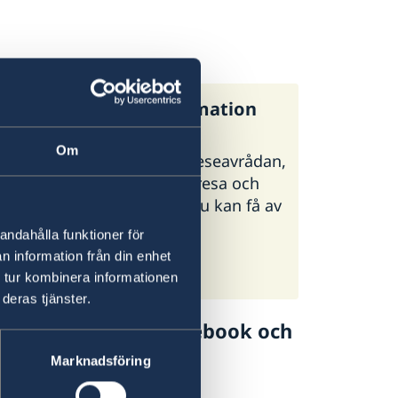
:s generella reseinformation
Om
regeringen.se finns UD:s reseavrådan,
 och tips inför din utlandsresa och
ormation om vilken hjälp du kan få av
i olika situationer.
andahålla funktioner för
n information från din enhet
:s reseinformation på
 tur kombinera informationen
geringen.se
deras tjänster.
lj UD Resklar på Facebook och
Marknadsföring
 Resklar på Facebook