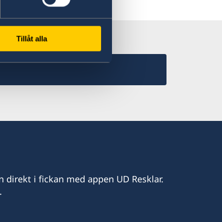
 Resklar på X
Tillåt alla
n direkt i fickan med appen UD Resklar.
.