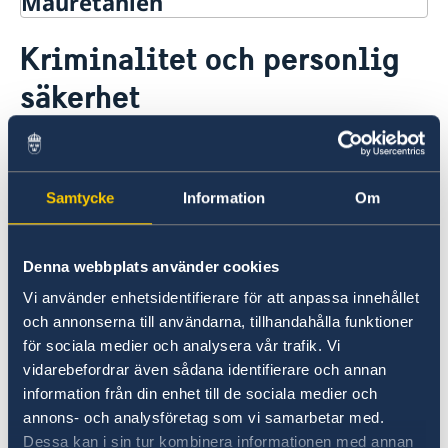
Mauretanien
Rösta i Mauretanien
Kriminalitet och personlig
Hjälp till svenskar i Mauretanien
säkerhet
Rösta i Mauretanien
Reseinformation
Akut hjälp
Ambassadens reseinformation
Pass utomlands
Brottslighet förekommer, om än i begränsad
Aktuella händelser
omfattning. Flera incidenter i huvudstaden med
Allmänna säkerhetsläget
"carjacking" mot utlänningar, rån och överfall
Samtycke
Information
Om
Terrorism
har rapporterats. Undvik Nouakchotts
Naturförhållanden och katastrofer
In- och utresebestämmelser
oupplysta och isolerade strand liksom "Le
Denna webbplats använder cookies
Hälso- och sjukvård
Cinquième-området" efter mörkrets inbrott.
Lokala lagar och sedvänjor
Vi använder enhetsidentifierare för att anpassa innehållet
Kriminalitet och personlig säkerhet
och annonserna till användarna, tillhandahålla funktioner
Väpnade överfall och rån kan förekomma på
Trafiksäkerhet
för sociala medier och analysera vår trafik. Vi
landsvägarna dygnet runt. Framför allt efter
Resa i landet
vidarebefordrar även sådana identifierare och annan
Service för svenska företag
mörkrets inbrott bör man inte promenera eller
information från din enhet till de sociala medier och
ta taxi ensam.
annons- och analysföretag som vi samarbetar med.
Dessa kan i sin tur kombinera informationen med annan