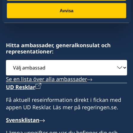
av dessa stater har Sverige ambassader och
konsulat. Sveriges utrikesrepresentation består
Avvisa
av drygt 100 utlandsmyndigheter.
Hitta ambassader, generalkonsulat och
representationer:
Välj
ambassad
Se en lista över alla ambassader
UD Resklar
Få aktuell reseinformation direkt i fickan med
appen UD Resklar. Läs mer på regeringen.se.
Svensklistan
Lämna uppgifter om var du befinner dig och