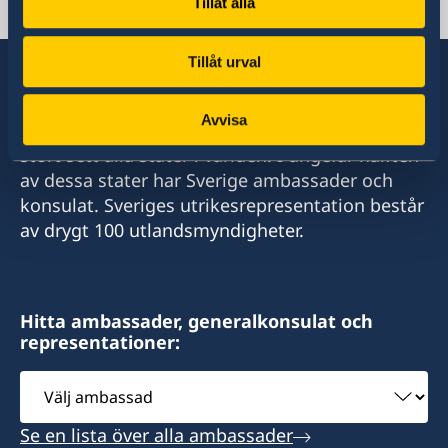
Svenska konsulat
Tillåt alla
Tillåt urval
Avvisa
Sverige har diplomatiska förbindelser med i
stort sett alla stater i världen. I ungefär hälften
av dessa stater har Sverige ambassader och
konsulat. Sveriges utrikesrepresentation består
av drygt 100 utlandsmyndigheter.
Hitta ambassader, generalkonsulat och
representationer:
Välj
ambassad
Se en lista över alla ambassader