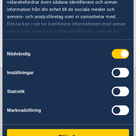
vidarebefordrar även sådana identifierare och annan
Med anledning av den s.k. koranbränningen i
information från din enhet till de sociala medier och
Stockholm uppmanas svenska medborgare till
annons- och analysföretag som vi samarbetar med.
ökad vaksamhet mot demonstrationer och
Dessa kan i sin tur kombinera informationen med annan
missyttringar riktade mot Sverige och svenska
information som du har tillhandahållit eller som de har
medborgare.
samlat in när du har använt deras tjänster.
Samtyckesval
Senast uppdaterad 20 dec. 2025, 01.45
Nödvändig
Inställningar
Sverige i Mauretanien
Statistik
Sveriges ambassad
Marknadsföring
Senegal, Dakar