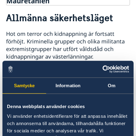
Mauretanien
Rösta i Mauretanien
Allmänna säkerhetsläget
Hjälp till svenskar i Mauretanien
Rösta i Mauretanien
Reseinformation
Hot om terror och kidnappning är fortsatt
Akut hjälp
Ambassadens reseinformation
Pass utomlands
förhöjt. Kriminella grupper och olika militanta
Aktuella händelser
extremistgrupper har utfört våldsdåd och
Allmänna säkerhetsläget
kidnappningar av västerlänningar.
Terrorism
Naturförhållanden och katastrofer
Svenska medborgare som beslutar sig för att
In- och utresebestämmelser
resa till Mauretanien uppmanas att noga följa
Hälso- och sjukvård
Samtycke
Information
Om
Lokala lagar och sedvänjor
nyhetsrapportering och lokala myndigheters
Kriminalitet och personlig säkerhet
anvisningar eftersom läget i landet snabbt kan
Trafiksäkerhet
förändras. Vid tjänsteresor och övriga resor är
Denna webbplats använder cookies
Resa i landet
det tillrådligt att hålla nära kontakt med lokala
Service för svenska företag
Vi använder enhetsidentifierare för att anpassa innehållet
inbjudande parter för information och råd om
och annonserna till användarna, tillhandahålla funktioner
eventuella säkerhetsåtgärder.
för sociala medier och analysera vår trafik. Vi