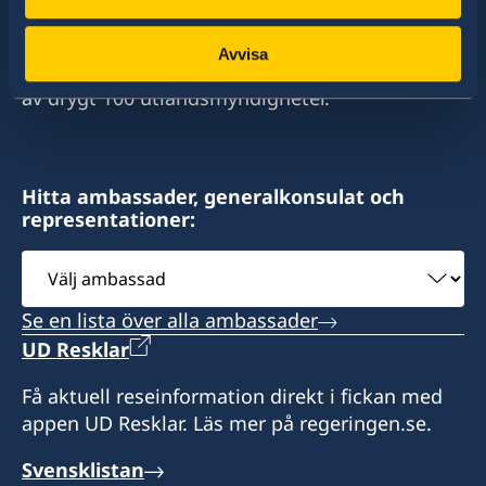
stort sett alla stater i världen. I ungefär hälften
av dessa stater har Sverige ambassader och
Avvisa
konsulat. Sveriges utrikesrepresentation består
av drygt 100 utlandsmyndigheter.
Hitta ambassader, generalkonsulat och
representationer:
Välj
ambassad
Se en lista över alla ambassader
UD Resklar
Få aktuell reseinformation direkt i fickan med
appen UD Resklar. Läs mer på regeringen.se.
Svensklistan