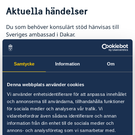
Rösta i Mauretanien
Aktuella händelser
Hjälp till svenskar i Mauretanien
Rösta i Mauretanien
Reseinformation
Du som behöver konsulärt stöd hänvisas till
Akut hjälp
Ambassadens reseinformation
Pass utomlands
Sveriges ambassad i Dakar.
Aktuella händelser
Allmänna säkerhetsläget
Sveriges ambassad Dakar, Senegal
Terrorism
Naturförhållanden och katastrofer
Samtycke
Information
Om
In- och utresebestämmelser
Demonstrationer kan spontant eller
Hälso- och sjukvård
organiserat uppstå under veckans alla dagar
Lokala lagar och sedvänjor
men ofta då efter fredagsbönen.
Denna webbplats använder cookies
Kriminalitet och personlig säkerhet
Trafiksäkerhet
Vi använder enhetsidentifierare för att anpassa innehållet
Svenska medborgare uppmanas att iaktta
Resa i landet
och annonserna till användarna, tillhandahålla funktioner
Service för svenska företag
försiktighet och att undvika demonstrationer
för sociala medier och analysera vår trafik. Vi
och större folkmassor. Svenska medborgare
vidarebefordrar även sådana identifierare och annan
uppmanas även bära med sig kopior på
information från din enhet till de sociala medier och
passhandlingar för eventuella ID-kontroller.
annons- och analysföretag som vi samarbetar med.