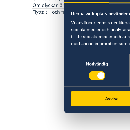
Om olyckan är framme i Marocko
Flytta till och från Marocko
Denna webbplats använder 
Vi använder enhetsidentifierar
sociala medier och analysera 
till de sociala medier och a
med annan information som du 
Samtyckesval
Nödvändig
Avvisa