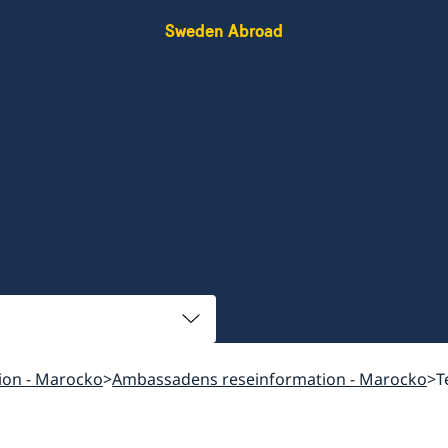
Sweden Abroad
ion - Marocko
Ambassadens reseinformation - Marocko
T