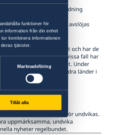
 mot terrorhoten med anledning
n skärptes ytterligare
llade celler med jihadister avslöjas
andahålla funktioner för
n information från din enhet
 tur kombinera informationen
deras tjänster.
er säkerhetsläget noggrant och har de
tående av personer som i vissa fall har
Antalet avslöjanden har ökat. Under
Marknadsföring
r och utbildar för
jihad i
andra länder i
Tillåt alla
oner och demonstrationer bör undvikas.
vara uppmärksamma, undvika
onella nyheter regelbundet.