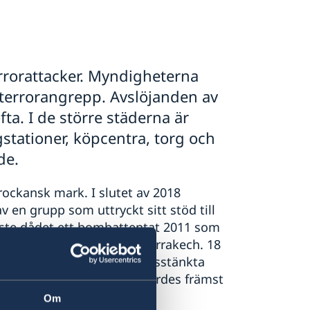
rorattacker. Myndigheterna
a terrorangrepp. Avslöjanden av
fta. I de större städerna är
gstationer, köpcentra, torg och
de.
rockansk mark. I slutet av 2018
en grupp som uttryckt sitt stöd till
aste dådet ett bombattentat 2011 som
 Jaama El Fna-torget i Marrakech. 18
h ett tjugotal skadades. Misstänkta
av 2012. Tidigare dåd utfördes främst
Om