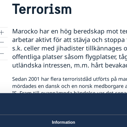
Terrorism
Marocko har en hög beredskap mot ter
arbetar aktivt för att stävja och stopp
s.k. celler med jihadister tillkännages o
offentliga platser såsom flygplatser, tå
utländska intressen, m.m. hårt bevaka
Sedan 2001 har flera terroristdåd utförts på ma
mördades en dansk och en norsk medborgare av 
IS. Fram till ovannämnda händelse var det sen
genomfördes mot en restaurang på det populära
personer dog, i huvudsak utländska turister, oc
attentatsmän greps och dömdes sedan i början 
2003 och 2007, då i Casablanca.
Information