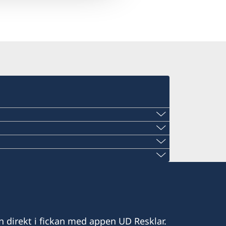
il.com
n direkt i fickan med appen UD Resklar.
.com