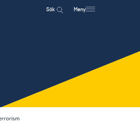
Sök
Meny
errorism