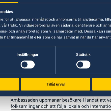
Från och med hösten 2014 höjdes beredskapen
cookies
av Daesh krigföring i Irak och Syrien. Säkerhete
efter terrorattackerna i Europa 2015–2016. Så ka
e för att anpassa innehållet och annonserna till användarna, tillh
ofta.
vår trafik. Vi vidarebefordrar även sådana identifierare och anna
nnons- och analysföretag som vi samarbetar med. Dessa kan i sin
har tillhandahållit eller som de har samlat in när du har använt 
Marockanska myndigheters säkerhetsorgan följ
senaste åren enligt uppgift avslöjat nätverk bes
planlagt attentat mot institutioner i Marocko. 
Inställningar
Statistik
senare år har också många celler som rekrytera
regionen avslöjats.
Råd till svenska resenärer
Tillåt urval
Försiktighet rekommenderas vid turistattrakti
Ambassaden uppmanar besökare i landet att 
folksamlingar och att följa lokala och internati