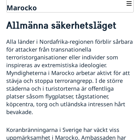
Marocko
Rösta i Marocko
Allmänna säkerhetsläget
Hjälp till svenskar i Marocko
Rösta i Marocko
Reseinformation - Marocko
Alla länder i Nordafrika-regionen förblir sårbara
Avgifter
Ambassadens reseinformation - Marocko
för attacker från transnationella
Pass i Marocko
Aktuella händelser
terroristorganisationer eller individer som
Förnyelse av pass för vuxna
Legaliseringar
Allmänna säkerhetsläget
inspireras av extremistiska ideologier.
Förnyelse av pass för barn under 18 år
Överföring av pengar
Terrorism
Myndigheterna i Marocko arbetar aktivt för att
Ansökan om pass för barn under 18 år
Gifta sig i Marocko
Naturförhållanden och katastrofer
stävja och stoppa terrorangrepp. I de större
Samordningsnummer
In- och utresebestämmelser
Vigsel i Marocko enligt marockansk lag
Svenskar i Världen
Provisoriskt pass
städerna och i turistorterna är offentliga
Hälso- och sjukvård
Öppettider och tidsbokning - Ansökan om
Svenskt körkort i Marocko
platser såsom flygplatser, tågstationer,
Lokala lagar, sedvänjor och språk
pass/nationell id-handling
Tappat ditt svenska körkort
köpcentra, torg och utländska intressen hårt
Kriminalitet och personlig säkerhet
Nationellt id-kort
Förnyelse av körkort
Trafiksäkerhet
bevakade.
Hämta ut mitt pass på ett svenskt konsulat i Marocko
Resa i landet
Övriga upplysningar
Koranbränningarna i Sverige har väckt viss
Om olyckan är framme i Marocko
uppmärksamhet i Marocko. Ambassaden har
Flytta till och från Marocko