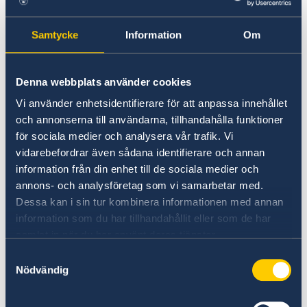
någon anses ha blivit illa behandlad av
rättsväsende eller polis.
Samtycke
Information
Om
Som underliggande säkerhetsproblem i det
marockanska samhället kan konstateras att de
Denna webbplats använder cookies
sociala klyftorna är stora med utbredd
Vi använder enhetsidentifierare för att anpassa innehållet
fattigdom, analfabetism och arbetslöshet.
och annonserna till användarna, tillhandahålla funktioner
för sociala medier och analysera vår trafik. Vi
Marockos relation med Algeriet är fortsatt
vidarebefordrar även sådana identifierare och annan
spänd och framförallt frågan om Västsahara
information från din enhet till de sociala medier och
utgör en källa till konflikt. Landgränsen mellan
annons- och analysföretag som vi samarbetar med.
de två länderna är stängd sedan 1994 och
Dessa kan i sin tur kombinera informationen med annan
diplomatiska förbindelser avbröts år 2021.
information som du har tillhandahållit eller som de har
samlat in när du har använt deras tjänster.
Samtyckesval
Den stora mängden flyktingar från södra Afrika
Nödvändig
som vill passera Marocko på väg mot Europa
sätter stor press på de marockanska