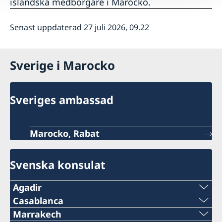
isländska medborgare i Marocko.
Senast uppdaterad 27 juli 2026, 09.22
Sverige i Marocko
Sveriges ambassad
Marocko, Rabat
Svenska konsulat
Agadir
Telefon
Casablanca
Telefon
Marrakech