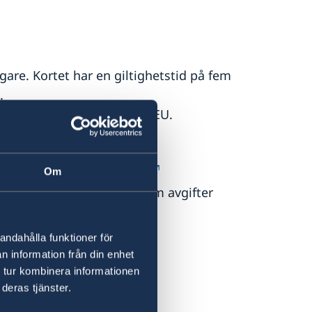
are. Kortet har en giltighetstid på fem
.
1 juli 2015 resa inom hela EU.
tshandling i Sverige.
änk:
Tidsbokning online
ller avboka tid för besök
Om
 hittar mer information om avgifter
andahålla funktioner för
n information från din enhet
 tur kombinera informationen
deras tjänster.