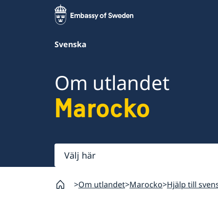
Svenska
Om utlandet
Marocko
Välj
här
Om utlandet
Marocko
Hjälp till sve