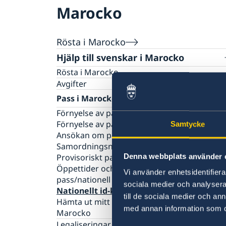
Marocko
Rösta i Marocko
Hjälp till svenskar i Marocko
Rösta i Marocko
Avgifter
Pass i Marocko
Förnyelse av pass för vuxna
Förnyelse av pass för barn under 18 år
Samtycke
Ansökan om pass för barn under 18 år
Samordningsnummer
Denna webbplats använder 
Provisoriskt pass
Öppettider och tidsbokning - Ansökan om
Vi använder enhetsidentifierar
pass/nationell id-handling
sociala medier och analysera 
Nationellt id-kort
till de sociala medier och a
Hämta ut mitt pass på ett svenskt konsulat i
med annan information som du 
Marocko
Legaliseringar