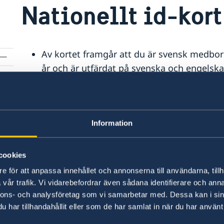
Nationellt id-kort
Av kortet framgår att du är svensk medborg
år och är utfärdat på svenska och engelska
Med det nationella id-kortet kan du sedan 
Id-kortet kan du även använda som identite
Du kan boka tid för ansökan via följande l
Om du behöver ändra eller avboka:
Ändra e
Information
Betalning sker i samband med ansökan. Du
och betalning
här
.
cookies
e för att anpassa innehållet och annonserna till användarna, tillh
vår trafik. Vi vidarebefordrar även sådana identifierare och anna
nnons- och analysföretag som vi samarbetar med. Dessa kan i sin
har tillhandahållit eller som de har samlat in när du har använt 