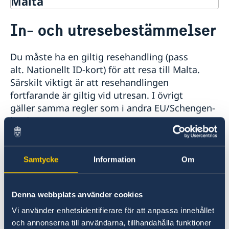
Malta
Rösta i Malta
In- och utresebestämmelser
Service för svenska företag
Reseinformation
Du måste ha en giltig resehandling (pass
Ambassadens reseinformation
alt. Nationellt ID-kort) för att resa till Malta.
Aktuella händelser
Särskilt viktigt är att resehandlingen
Allmänna säkerhetsläget
fortfarande är giltig vid utresan. I övrigt
Terrorism
gäller samma regler som i andra EU/Schengen-
In- och utresebestämmelser
länder.
Naturförhållanden och katastrofer
Hälso- och sjukvård
Lokala lagar och sedvänjor
Svenska ambassaden och
Kriminalitet och personlig säkerhet
Samtycke
Information
Om
Utrikesdepartementet ansvarar inte för andra
Trafiksäkerhet
länders inresebestämmelser eller eventuella
Inför resan
visumkrav. Kontrollera de aktuella
Denna webbplats använder cookies
Resa med snus
Hjälp till svenskar i Malta
inresebestämmelserna med landets egna
Vi använder enhetsidentifierare för att anpassa innehållet
myndigheter eller närmaste ambassad. Tänk på
Rösta i Malta
och annonserna till användarna, tillhandahålla funktioner
att in- och utreseregler kan ändras med kort
Pass utomlands