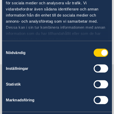
för sociala medier och analysera vår trafik. Vi
varsel.
Samordningsnummer
Gifta sig utomlands
vidarebefordrar även sådana identifierare och annan
Nationellt id-kort
Registrera nyfött barn
information från din enhet till de sociala medier och
Provisoriskt pass
Information om Malta se
Visit Malta
annons- och analysföretag som vi samarbetar med.
Ansökan om pass för barn under 18 år
Dessa kan i sin tur kombinera informationen med annan
Förnyelse av pass för barn under 18 år
Läs mer om inresa till Malta på
information som du har tillhandahållit eller som de har
Förnyelse av pass för vuxna
flygplatsens hemsida.
samlat in när du har använt deras tjänster.
Samtyckesval
Nödvändig
Senast uppdaterad 03 aug. 2026, 13.24
Inställningar
Sverige i Malta
Statistik
Sveriges ambassad
Marknadsföring
Malta, Stockholm