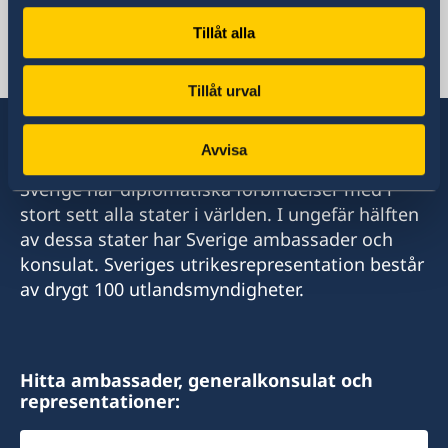
Tillåt alla
Svenska konsulat
Valletta
Tillåt urval
Telephone
Avvisa
+356 21 236120
Sverige har diplomatiska förbindelser med i
E-mail
stort sett alla stater i världen. I ungefär hälften
av dessa stater har Sverige ambassader och
consulategeneral@galeasalomone.com
konsulat. Sveriges utrikesrepresentation består
Consulate General of Sweden,
av drygt 100 utlandsmyndigheter.
14 Archbishop Street,
Valletta, VLT1144 - Malta
Hitta ambassader, generalkonsulat och
representationer:
Telefon- och besökstid :
Välj